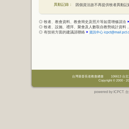
異動記錄：
因個資法故不再提供牧者異動記
◎ 牧者、教會資料、教會簡史及照片等如需增修請洽
◎ 牧者、設施、禮拜、聚會及人數取自教勢統計資料
◎ 有技術方面的建議請聯絡
資訊中心
icpct@mail.pct.
台灣基督長老教會總會
106613 
Copyright © 2000 -
20
powered by IC