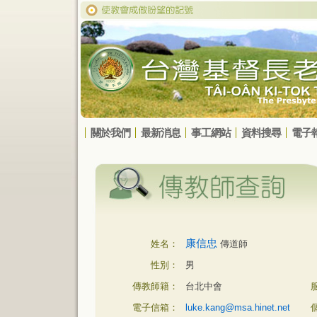
關於我們
最新消息
事工網站
資料搜尋
電子
康信忠
姓名：
傳道師
性別：
男
傳教師籍：
台北中會
電子信箱：
luke.kang@msa.hinet.net