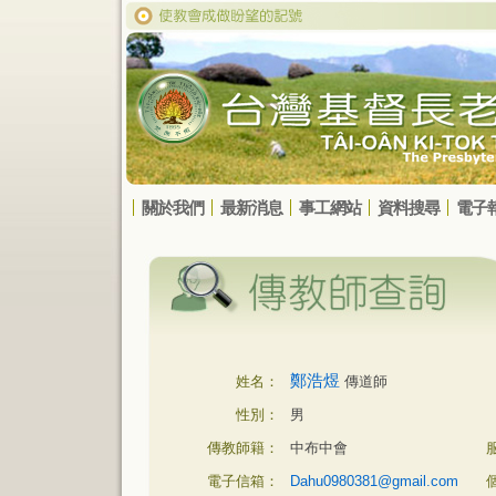
關於我們
最新消息
事工網站
資料搜尋
電子
鄭浩煜
姓名：
傳道師
性別：
男
傳教師籍：
中布中會
電子信箱：
Dahu0980381@gmail.com