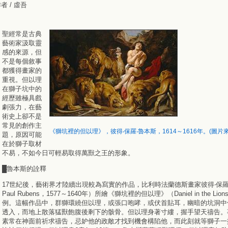
者 / 虛吾
聖經常是古典
藝術家汲取靈
感的來源，但
不是每個敘事
都獲得畫家的
重視。但以理
在獅子坑中的
經歷雖極具戲
劇張力，在藝
術史上卻不是
常見的創作主
《獅坑裡的但以理》，彼得‧保羅‧魯本斯，1614～1616年。(圖片來源：w
題，原因可能
在於獅子取材
不易，不如今日可輕易取得萬獸之王的形象。
█魯本斯的詮釋
17世紀後，藝術界才陸續出現較為寫實的作品，比利時法蘭德斯畫家彼得‧保羅‧魯
Paul Rubens，1577～1640年）所繪《獅坑裡的但以理》（Daniel in the Lion
例。這幅作品中，群獅環繞但以理，或張口咆哮，或伏首貼耳，幽暗的坑洞中
透入，而地上散落猛獸飽腹後剩下的骸骨。但以理身著寸縷，握手望天禱告。
素常在神面前祈求禱告，忌妒他的政敵才找到機會構陷他，而此刻就等獅子一