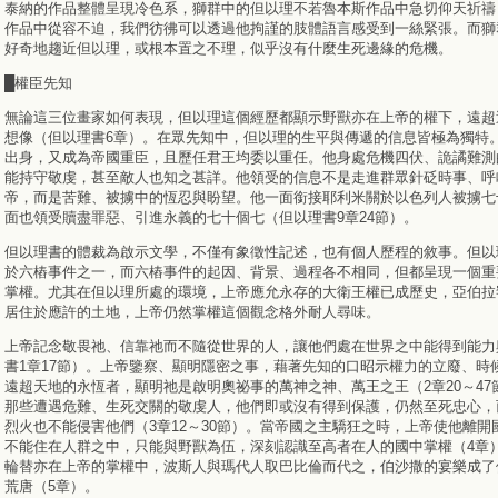
泰納的作品整體呈現冷色系，獅群中的但以理不若魯本斯作品中急切仰天祈禱
作品中從容不迫，我們彷彿可以透過他拘謹的肢體語言感受到一絲緊張。而獅
好奇地趨近但以理，或根本置之不理，似乎沒有什麼生死邊緣的危機。
█權臣先知
無論這三位畫家如何表現，但以理這個經歷都顯示野獸亦在上帝的權下，遠超
想像（但以理書6章）。在眾先知中，但以理的生平與傳遞的信息皆極為獨特
出身，又成為帝國重臣，且歷任君王均委以重任。他身處危機四伏、詭譎難測
能持守敬虔，甚至敵人也知之甚詳。他領受的信息不是走進群眾針砭時事、呼
帝，而是苦難、被擄中的恆忍與盼望。他一面銜接耶利米關於以色列人被擄七
面也領受贖盡罪惡、引進永義的七十個七（但以理書9章24節）。
但以理書的體裁為啟示文學，不僅有象徵性記述，也有個人歷程的敘事。但以
於六樁事件之一，而六樁事件的起因、背景、過程各不相同，但都呈現一個重
掌權。尤其在但以理所處的環境，上帝應允永存的大衛王權已成歷史，亞伯拉
居住於應許的土地，上帝仍然掌權這個觀念格外耐人尋味。
上帝記念敬畏祂、信靠祂而不隨從世界的人，讓他們處在世界之中能得到能力
書1章17節）。上帝鑒察、顯明隱密之事，藉著先知的口昭示權力的立廢、時
遠超天地的永恆者，顯明祂是啟明奧祕事的萬神之神、萬王之王（2章20～47
那些遭遇危難、生死交關的敬虔人，他們即或沒有得到保護，仍然至死忠心，
烈火也不能侵害他們（3章12～30節）。當帝國之主驕狂之時，上帝使他離開
不能住在人群之中，只能與野獸為伍，深刻認識至高者在人的國中掌權（4章
輪替亦在上帝的掌權中，波斯人與瑪代人取巴比倫而代之，伯沙撒的宴樂成了
荒唐（5章）。