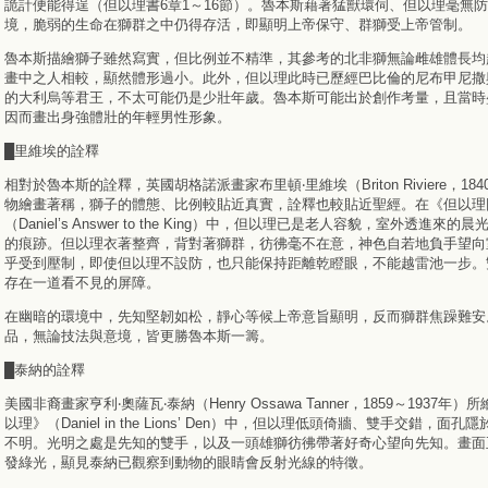
詭計便能得逞（但以理書6章1～16節）。魯本斯藉著猛獸環伺、但以理毫無
境，脆弱的生命在獅群之中仍得存活，即顯明上帝保守、群獅受上帝管制。
魯本斯描繪獅子雖然寫實，但比例並不精準，其參考的北非獅無論雌雄體長均
畫中之人相較，顯然體形過小。此外，但以理此時已歷經巴比倫的尼布甲尼撒
的大利烏等君王，不太可能仍是少壯年歲。魯本斯可能出於創作考量，且當時
因而畫出身強體壯的年輕男性形象。
█里維埃的詮釋
相對於魯本斯的詮釋，英國胡格諾派畫家布里頓‧里維埃（Briton Riviere，184
物繪畫著稱，獅子的體態、比例較貼近真實，詮釋也較貼近聖經。在《但以理
（Daniel’s Answer to the King）中，但以理已是老人容貌，室外透進來
的痕跡。但以理衣著整齊，背對著獅群，彷彿毫不在意，神色自若地負手望向
乎受到壓制，即使但以理不設防，也只能保持距離乾瞪眼，不能越雷池一步。
存在一道看不見的屏障。
在幽暗的環境中，先知堅韌如松，靜心等候上帝意旨顯明，反而獅群焦躁難安
品，無論技法與意境，皆更勝魯本斯一籌。
█泰納的詮釋
美國非裔畫家亨利‧奧薩瓦‧泰納（Henry Ossawa Tanner，1859～1937年
以理》（Daniel in the Lions’ Den）中，但以理低頭倚牆、雙手交錯，面
不明。光明之處是先知的雙手，以及一頭雄獅彷彿帶著好奇心望向先知。畫面
發綠光，顯見泰納已觀察到動物的眼睛會反射光線的特徵。