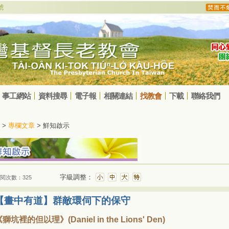
事工網站
資料搜尋
電子報
相關連結
找教會
下載
聯絡我們
>
專欄文章
> 鮮知啟示
字級調整：
閱次數：325
【畫中有道】群敵環伺下的保守
獅坑裡的但以理》(Daniel in the Lions' Den)