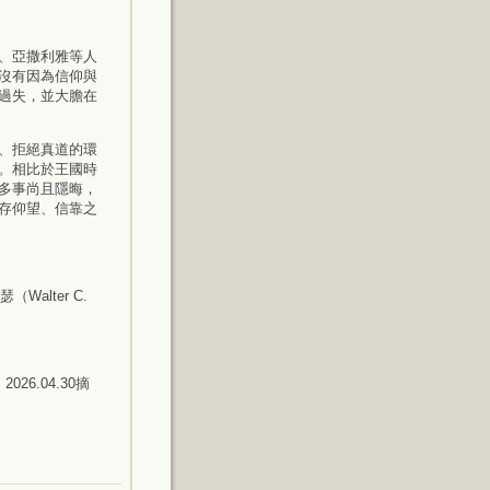
、亞撒利雅等人
沒有因為信仰與
過失，並大膽在
、拒絕真道的環
。相比於王國時
多事尚且隱晦，
存仰望、信靠之
瑟（Walter C.
)，2026.04.30摘