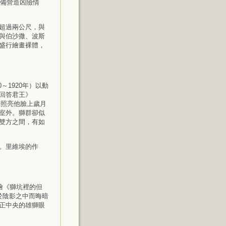
防備營造凶險情
超過兩公尺，與
與伯沙撒、波斯
盛行繪畫裸體，
0～1920年）以動
回答君王》
的晨光照亮他臉上歲月
室外。獅群卻似
雙方之間，有如
。里維埃的作
）所繪《獅坑裡的但
孔隱於陰影之中而晦暗
正中央的雄獅眼