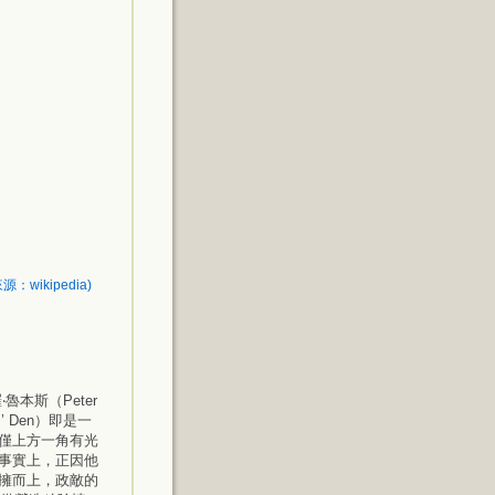
ikipedia)
本斯（Peter
s’ Den）即是一
僅上方一角有光
事實上，正因他
擁而上，政敵的