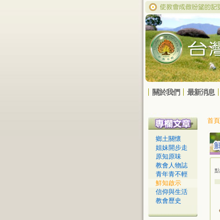
關於我們
最新消息
首頁
鄉土關懷
姐妹開步走
原知原味
教會人物誌
點
青年青不輕
鮮知啟示
信仰與生活
教會歷史
《