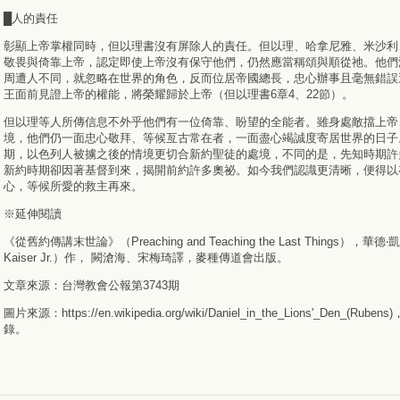
█人的責任
彰顯上帝掌權同時，但以理書沒有屏除人的責任。但以理、哈拿尼雅、米沙利
敬畏與倚靠上帝，認定即使上帝沒有保守他們，仍然應當稱頌與順從祂。他們
周遭人不同，就忽略在世界的角色，反而位居帝國總長，忠心辦事且毫無錯誤
王面前見證上帝的權能，將榮耀歸於上帝（但以理書6章4、22節）。
但以理等人所傳信息不外乎他們有一位倚靠、盼望的全能者。雖身處敵擋上帝
境，他們仍一面忠心敬拜、等候亙古常在者，一面盡心竭誠度寄居世界的日子
期，以色列人被擄之後的情境更切合新約聖徒的處境，不同的是，先知時期許
新約時期卻因著基督到來，揭開前約許多奧祕。如今我們認識更清晰，便得以
心，等候所愛的救主再來。
※延伸閱讀
《從舊約傳講末世論》（Preaching and Teaching the Last Things），華德‧凱
Kaiser Jr.）作， 闕滄海、宋梅琦譯，麥種傳道會出版。
文章來源：台灣教會公報第3743期
圖片來源：https://en.wikipedia.org/wiki/Daniel_in_the_Lions'_Den_(Rubens
錄。