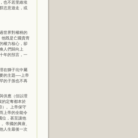
，也不若里維埃
群恣意遊走，或
過世界對權柄的
。他既是亡國貴冑
的權力核心，卻
喚人們歸向上
十年的預言，一
理在獅子坑中屬
要的主題──上帝
罕的子孫也不再
與供應（但以理
候的定奪都本於
節）。上帝保守
而上帝的全能令
國位，甚至讓他
）。帝國的興衰、
他人生最後一次