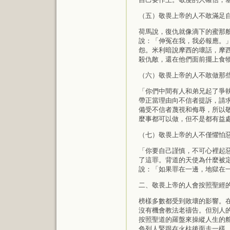
（五）敬畏上帝的人不敢滿足
荷馬說，復仇就像滴下的蜜那
說：「伸冤在我，我必報應。」
怨。米利暗說摩西的壞話，摩
殺仇敵，還在他們面前擺上食
（六）敬畏上帝的人不敢做那
「你們中間有人和弟兄起了爭執
帶正當理由向不信者提訴，請
備受不信者蔑視和侮辱，所以
麼事都可以做，但不是都有益
（七）敬畏上帝的人不僅懼怕
「你要自己謹慎，不可心裡起惡
了這罪。背道的天使為什麼被
說：「如果罪在一邊，地獄在
二、敬畏上帝的人會按照聖經
榜樣多數都受到敗壞的影響。
沒有機會教法老禱告。但別人
按照聖道的羅盤來操縱人生的
色列人緊跟在火柱後面走一樣