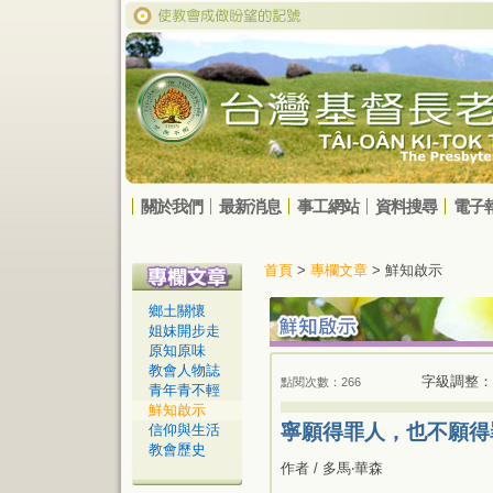
關於我們
最新消息
事工網站
資料搜尋
電子
首頁
>
專欄文章
> 鮮知啟示
鄉土關懷
姐妹開步走
原知原味
教會人物誌
字級調整：
點閱次數：266
青年青不輕
鮮知啟示
寧願得罪人，也不願得
信仰與生活
教會歷史
作者 / 多馬‧華森