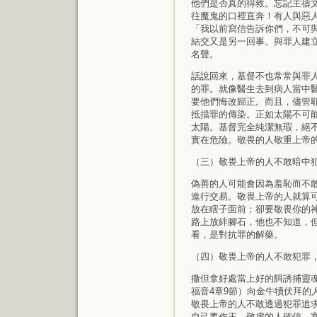
他們是否真的得救。忘記主禱
往魔鬼的口裡直奔！有人與惡
「我以前寫信告訴你們，不可與
結交又是另一回事。與罪人建
名聲。
話說回來，基督不也常常與罪
的罪。就像醫生去到病人當中
要他們悔改歸正。而且，儘管
抵擋罪的傳染。正如太陽不可
太陽。基督完全純潔無瑕，絕
實在危險。敬畏的人敬重上帝
（三）敬畏上帝的人不敢暗中
偽善的人可能會因為羞恥而不
進行交易。敬畏上帝的人就算
放在瞎子面前；卻要敬畏你的神
路上放絆腳石，他也不知道，
看，是對抗罪的解藥。
（四）敬畏上帝的人不敢犯罪
撒但拿好處當上好的餌誘捕靈
福音4章9節）向金牛犢伏拜的
敬畏上帝的人不敢透過犯罪追
自己要作王。敬虔的人確信，