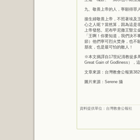
九、敬畏上帝的人，寧願得罪
接生婦敬畏上帝，不照著埃及
心之人呢？當然算，因為這是
上帝發怒。尼布甲尼撒王豎立
「王啊！你要知道，我們決不事
節）他們寧可烈火焚身，也不
朋友，也是最可怕的敵人！
※本文摘譯自17世紀清教徒多馬．
Great Gain of Godlin
文章來源：台灣教會公報第382
圖片來源：Serene 攝
資料提供單位：
台灣教會公報社