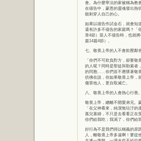
會。為什麼寧法的家被稱為教會
在禱告中，蒙恩的靈魂發出熱切
能刺穿人自己的心。
如果以禱告作試金石，就會知
還有許多不禱告的家庭嗎？「你
章4節）當人不禱告時，也就
篇14篇4節）。
七、敬畏上帝的人不會欺壓鄰
「你們不可欺負對方，卻要敬畏
的人呢？同時是聖徒與勒索者
的同胞……你們豈不應懷著敬畏
彷彿在說，你如果敬畏上帝，
傷害他人，更自取滅亡。
八、敬畏上帝的人會熱心行善
敬畏上帝，總離不開愛弟兄。
「在父神看來，純潔無玷汙的虔
孤兒寡婦，不只是去看看正在
你們給我吃；我渴了，你們給我
好行為不是我們得以稱義的原
人，離敬畏上帝多遠啊！要從
主連一塊餅、一滴水也不給拉