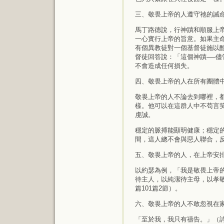
三、敬畏上帝的人遵守祂的誡
馬丁路德說，行神蹟和順服上
一心實行上帝的旨意。如果主
有個異教徒對一個基督徒施以
督徒回答說：「這個神蹟──
不會造成任何損失。
四、敬畏上帝的人在所有團體
敬畏上帝的人不論去到哪裡，
樣。他可以在這群人中不苟言
虔誠。
穩定的脈搏能顯明健康；穩定
間，這人總不會與惡人聯合，
五、敬畏上帝的人，在上帝安
以約瑟為例，「我是敬畏上帝的
待主人，以純潔待主母，以孝
篇101篇2節）。
六、敬畏上帝的人不敢忽視在
「至於我，我只有禱告。」（詩