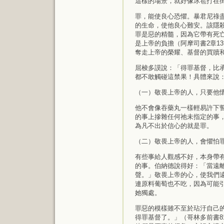
這樣的場景，就好像冰雹打在
罪，能使良心恐懼。暴君尼祿
的生命，使他良心難安。該隱
罪是惡的精髓，因為它帶有死
是上帝的負擔（阿摩司書2章1
奪走上帝的榮耀、基督的買贖
屈梭多謨說：「得罪基督，比
都不敢觸碰這禁果！具體來說
（一）敬畏上帝的人，只要他懷
他不會像吞藥丸一樣輕易許下
的事上摻雜任何祂未指定的事
為凡不出於信心的就是罪。
（二）敬畏上帝的人，會懼怕罪
有些事給人觀感不好，本身帶
的事。伯納德說得好：「當遠
聲。」敬畏上帝的心，使我們
連原料葡萄也不吃，因為可能
她獨處。
罪惡的模樣雖不至於玷汙自己
得罪基督了。」（哥林多前書8