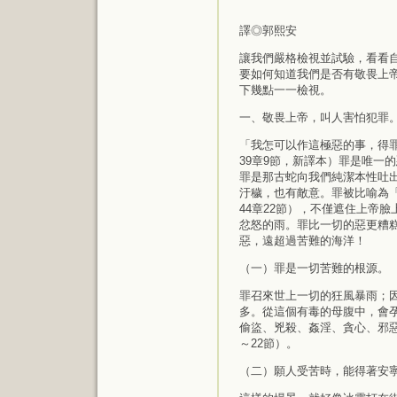
譯◎郭熙安
讓我們嚴格檢視並試驗，看看
要如何知道我們是否有敬畏上
下幾點一一檢視。
一、敬畏上帝，叫人害怕犯罪
「我怎可以作這極惡的事，得
39章9節，新譯本）罪是唯一
罪是那古蛇向我們純潔本性吐
汙穢，也有敵意。罪被比喻為
44章22節），不僅遮住上帝
忿怒的雨。罪比一切的惡更糟
惡，遠超過苦難的海洋！
（一）罪是一切苦難的根源。
罪召來世上一切的狂風暴雨；
多。從這個有毒的母腹中，會
偷盜、兇殺、姦淫、貪心、邪惡
～22節）。
（二）願人受苦時，能得著安