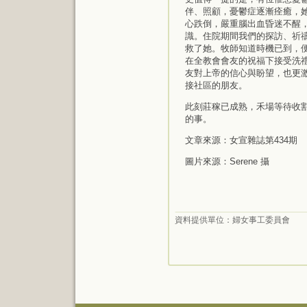
伴、照顧，憂鬱症逐漸痊癒，
心跌倒，嚴重腦出血昏迷不醒
識。住院期間我們的探訪、祈
救了她。牧師知道時機已到，便
在全教會會友的祝福下接受洗
友對上帝的信心與盼望，也更
接社區的朋友。
此刻莊稼已成熟，禾場等待收
的事。
文章來源：女宣雜誌第434期
圖片來源：Serene 攝
資料提供單位：
婦女事工委員會