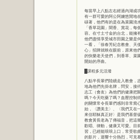
每當早上八點左右經過內湖成
有一群可愛的阿公阿嬤悠閒地
碌著，他們有的是在為菜園澆
「香草花園」聞香、賞花，每
容。在寸土寸金的台北，能擁
他們盡情享受城市田園之樂是
一看，「徐春芳紀念教會、天
心」招牌就映在眼前，原來他
的快樂老天使們，到香草、菜
開始的序曲。
█課程多元活潑
八點半長輩們陸續走入教會，
地為他們先掛名牌，問安，接
志工（會友）為他們的健康把
嗎？今天吃藥了嗎？血壓控制
的關懷常令長輩們感到非常窩
始，〈讚美主〉、〈我們又在
來信耶穌真正好〉是我們基督
教會黃長老為了傳福音，把這
歡唱、律動，健康又可愛。目
習，已經能琅琅上口，常受歌
的影片，迴響十分熱烈，可見