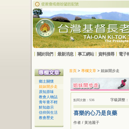
關於我們
最新消息
事工網站
資料搜尋
電子
首頁
>
專欄文章
> 姐妹開步走
鄉土關懷
姐妹開步走
原知原味
教會人物誌
字級調整：
點閱次數：536
青年青不輕
鮮知啟示
喜樂的心乃是良藥
信仰與生活
教會歷史
作者 / 黃池麗子