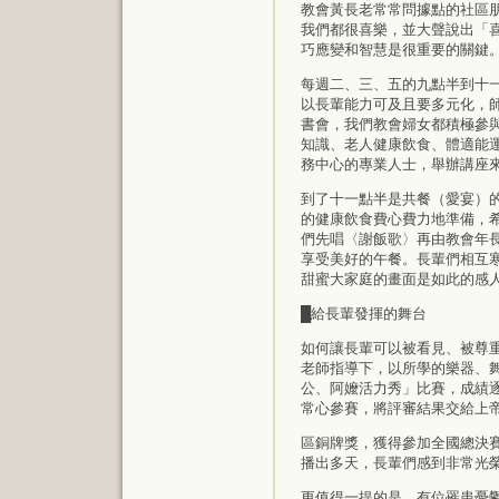
教會黃長老常常問據點的社區
我們都很喜樂，並大聲說出「
巧應變和智慧是很重要的關鍵
每週二、三、五的九點半到十
以長輩能力可及且要多元化，
書會，我們教會婦女都積極參
知識、老人健康飲食、體適能
務中心的專業人士，舉辦講座
到了十一點半是共餐（愛宴）
的健康飲食費心費力地準備，
們先唱〈謝飯歌〉再由教會年
享受美好的午餐。長輩們相互
甜蜜大家庭的畫面是如此的感
█給長輩發揮的舞台
如何讓長輩可以被看見、被尊
老師指導下，以所學的樂器、
公、阿嬤活力秀」比賽，成績
常心參賽，將評審結果交給上帝
區銅牌獎，獲得參加全國總決
播出多天，長輩們感到非常光
更值得一提的是，有位罹患憂