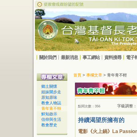
關於我們
最新消息
事工網站
資料搜尋
電子
首頁
>
專欄文章
> 青年青不輕
鄉土關懷
姐妹開步走
原知原味
教會人物誌
字級調整：
點閱次數：356
青年青不輕
鮮知啟示
持續渴望所擁有的
信仰與生活
教會歷史
電影《火上鍋》La Passion d