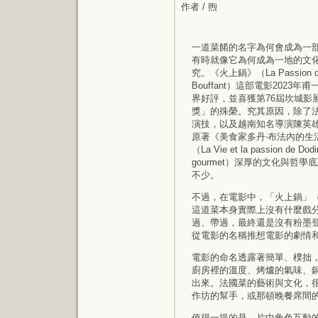
作者 / 煦
一道菜餚的名字為何會成為一
有時就像它為何成為一地的文
究。《火上鍋》（La Passion de
Bouffant）這部電影2023
界好評，並喜獲第76屆坎城影
獎」的殊榮。究其原因，除了
演技，以及越南知名導演陳英
原著《美食家多丹‧布法內的生
（La Vie et la passion de Dodi
gourmet）深厚的文化與哲學
不少。
不過，在電影中，「火上鍋」（Pot
這道菜本身實際上沒有什麼戲
過、帶過，最終還是沒有粉墨
從電影的名稱推想電影的劇情
電影的命名透露著簡單、樸拙，
廚房裡的溫度、烤爐的氣味、
出來。法國菜的藝術與文化，
作坊的幫手，或那頓晚餐席間
值得一提的是，片中角色互動