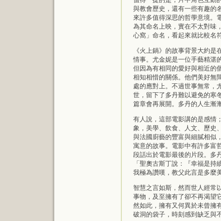
與教會歷史，還有一些有趣的
來許多值得深思的哲學意境。
為其命名上映，實在不太對味
心窩」命名，看起來就比較名
《火上鍋》的故事背景大約是在
情事。尤金妮是一位手藝精湛的
但因為有相同的愛好與相近的
相知相惜的關係。他們美好無
處的應對上。不過世事無常，
世，留下了多丹難以避免的寒
篇章會再展開。多丹的人生漸
有人說，這部電影講的是感情
象，美學、飲食、人文、歷史
與法國廚藝的豐富與細膩相似，
寓意的故事。電影中有許多富
段話出於電影最後的片段。多
「聖奧古斯丁說：『幸福是持
我極為讚嘆，教父此言是多麼
智慧之言如斯，然而世人經常
事物，及至擁有了卻不再渴望
然如此，擁有又何異於未曾擁
破洞的袋子，時刻感到缺乏與