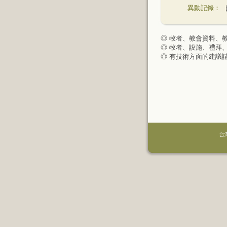
異動記錄：
◎ 牧者、教會資料、
◎ 牧者、設施、禮拜
◎ 有技術方面的建議
台