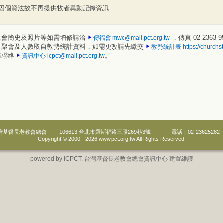
因個資法故不再提供牧者異動記錄資訊
教會簡史及照片等如需增修請洽
，傳真 02-2363-9
傳福會
mwc@mail.pct.org.tw
、聚會及人數取自教勢統計資料，如需更改請先繳交
教勢統計表
https://churchst
請聯絡
。
資訊中心
icpct@mail.pct.org.tw
灣基督長老教會總會
106613 台北市羅斯福路三段269巷3號
電話：02-23625282
Copyright © 2000 -
2026 www.pct.org.tw All Rights Reserved.
powered by ICPCT. 台灣基督長老教會總會資訊中心 建置維護