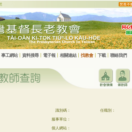
事工網站
資料搜尋
電子報
相關連結
找教會
下載
聯絡我們
識別碼：
任職別：
服事單位：
個人網站：