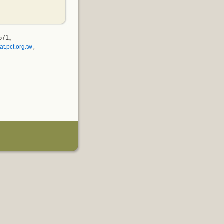
571。
。
at.pct.org.tw