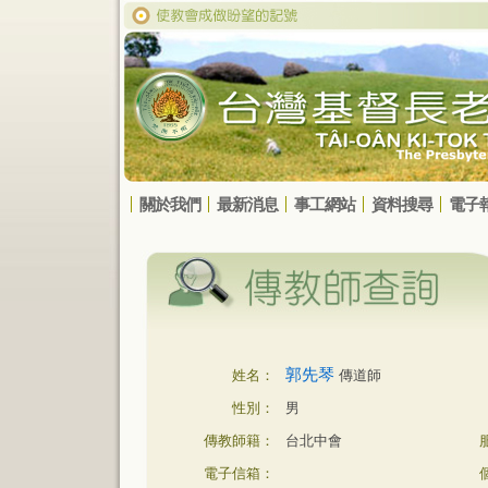
關於我們
最新消息
事工網站
資料搜尋
電子
郭先琴
姓名：
傳道師
性別：
男
傳教師籍：
台北中會
電子信箱：