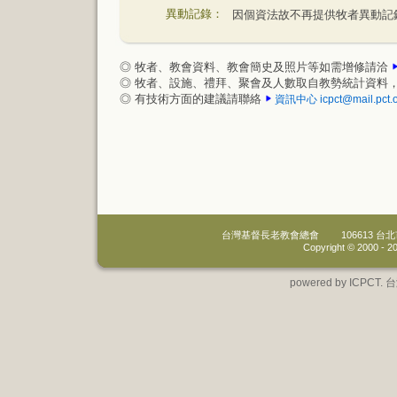
異動記錄：
因個資法故不再提供牧者異動記
◎ 牧者、教會資料、教會簡史及照片等如需增修請洽
◎ 牧者、設施、禮拜、聚會及人數取自教勢統計資料
◎ 有技術方面的建議請聯絡
資訊中心
icpct@mail.pct.
台灣基督長老教會總會
106613 
Copyright © 2000 -
20
powered by IC