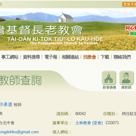
事工網站
資料搜尋
電子報
相關連結
找教會
下載
聯絡我們
許承道
牧師
男
識別碼：
80042
任職別：
聘任駐
台北中會
服事單位：
士林教會 (堂會)
C03071
singdohko@gmail.com
個人網站：