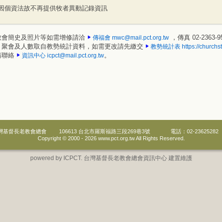
因個資法故不再提供牧者異動記錄資訊
教會簡史及照片等如需增修請洽
，傳真 02-2363-9
傳福會
mwc@mail.pct.org.tw
、聚會及人數取自教勢統計資料，如需更改請先繳交
教勢統計表
https://churchst
請聯絡
。
資訊中心
icpct@mail.pct.org.tw
灣基督長老教會總會
106613 台北市羅斯福路三段269巷3號
電話：02-23625282
Copyright © 2000 -
2026 www.pct.org.tw All Rights Reserved.
powered by ICPCT. 台灣基督長老教會總會資訊中心 建置維護