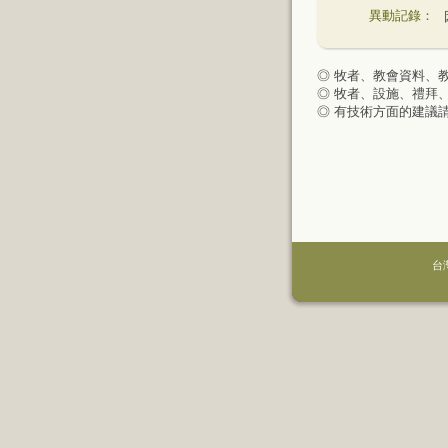
異動記錄：
◎ 牧者、教會資料、
◎ 牧者、設施、禮拜
◎ 有技術方面的建議
台