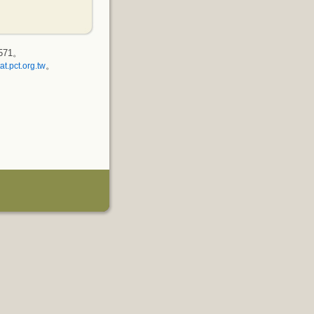
571。
。
at.pct.org.tw