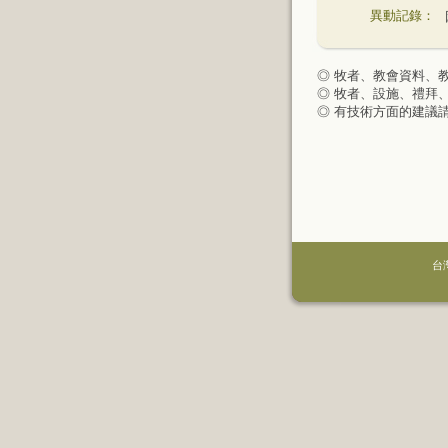
異動記錄：
◎ 牧者、教會資料、
◎ 牧者、設施、禮拜
◎ 有技術方面的建議
台