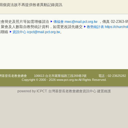
因個資法故不再提供牧者異動記錄資訊
教會簡史及照片等如需增修請洽
，傳真 02-2363-9
傳福會
mwc@mail.pct.org.tw
、聚會及人數取自教勢統計資料，如需更改請先繳交
教勢統計表
https://churchst
請聯絡
。
資訊中心
icpct@mail.pct.org.tw
灣基督長老教會總會
106613 台北市羅斯福路三段269巷3號
電話：02-23625282
Copyright © 2000 -
2026 www.pct.org.tw All Rights Reserved.
powered by ICPCT. 台灣基督長老教會總會資訊中心 建置維護