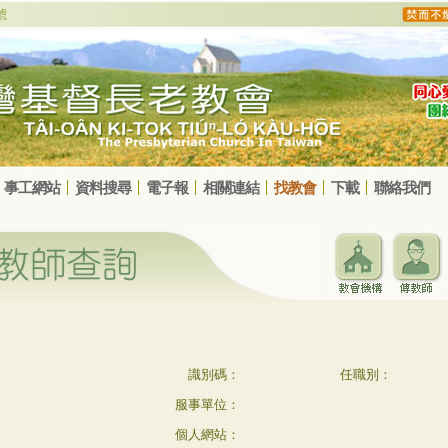
事工網站
資料搜尋
電子報
相關連結
找教會
下載
聯絡我們
識別碼：
任職別：
服事單位：
個人網站：