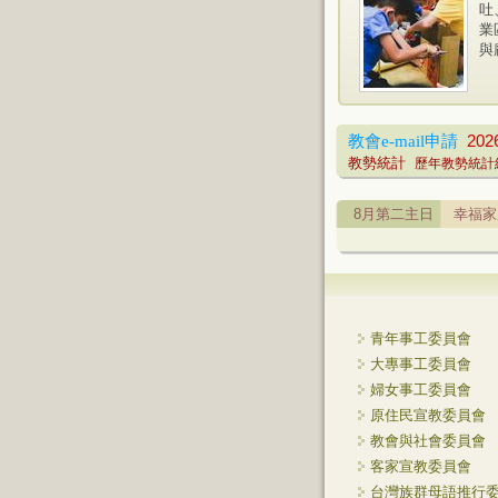
吐
業
與
20
教會e-mail申請
教勢統計
歷年教勢統計
8月第二主日
幸福家
青年事工委員會
大專事工委員會
婦女事工委員會
原住民宣教委員會
教會與社會委員會
客家宣教委員會
台灣族群母語推行