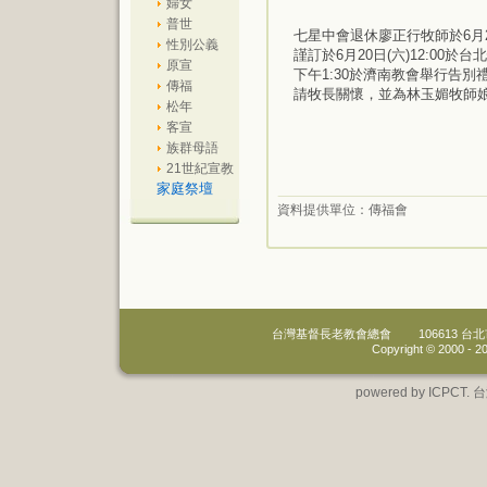
婦女
普世
七星中會退休廖正行牧師於6月2
性別公義
謹訂於6月20日(六)12:00
原宣
下午1:30於濟南教會舉行告別
傳福
請牧長關懷，並為林玉媚牧師
松年
客宣
族群母語
21世紀宣教
家庭祭壇
資料提供單位：
傳福會
台灣基督長老教會總會
106613 
Copyright © 2000 -
20
powered by IC