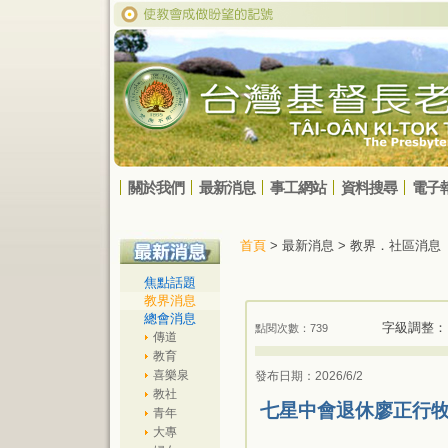
關於我們
最新消息
事工網站
資料搜尋
電子
首頁
> 最新消息 > 教界．社區消息
焦點話題
教界消息
總會消息
字級調整：
點閱次數：739
傳道
教育
喜樂泉
發布日期：2026/6/2
教社
七星中會退休廖正行
青年
大專