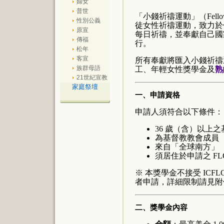
婦女
普世
「小錢祈禱運動」（Fellowsh
性別公義
徒女性祈禱運動，致力於
原宣
每日祈禱，並奉獻自己國
傳福
行。
松年
客宣
所有奉獻將匯入小錢祈禱
族群母語
工、年輕女性獎學金及
熟
21世紀宣教
家庭祭壇
一、申請資格
申請人須符合以下條件：
36 歲（含）以上
為基督教教會成員
來自「全球南方」（Glo
須居住於申請之 FL
※ 本獎學金不接受 IC
者申請，詳細限制請見附
二、獎學金內容