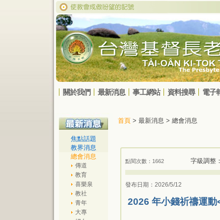
關於我們
最新消息
事工網站
資料搜尋
電子
首頁
> 最新消息 > 總會消息
焦點話題
教界消息
總會消息
字級調整
點閱次數：1662
傳道
教育
喜樂泉
發布日期：2026/5/12
教社
2026 年小錢祈禱運
青年
大專