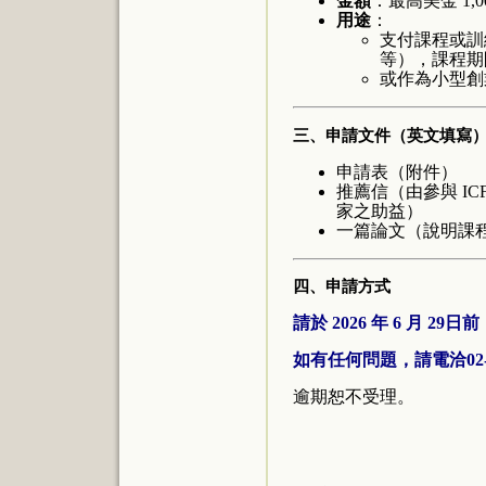
金額
：最高美金 1,
用途
：
支付課程或訓
等），課程期間
或作為小型創
三、申請文件（英文填寫
申請表（附件）
推薦信（由參與 I
家之助益）
一篇論文（說明課
四、申請方式
請於
2026 年 6 月 29日前
如有任何問題，請電洽02-2
逾期恕不受理。