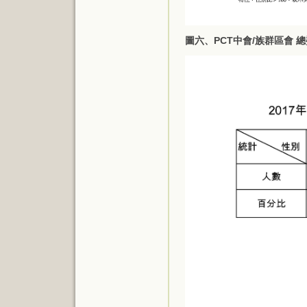
圖六、PCT中會/族群區會 