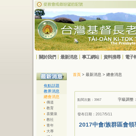
關於我們
最新消息
事工網站
資料搜尋
電子
首頁
> 最新消息 > 總會消息
焦點話題
教界消息
總會消息
字級調整
點閱次數：3967
傳道
教育
喜樂泉
發布日期：2017/5/11
教社
2017中會/族群區會
青年
大專