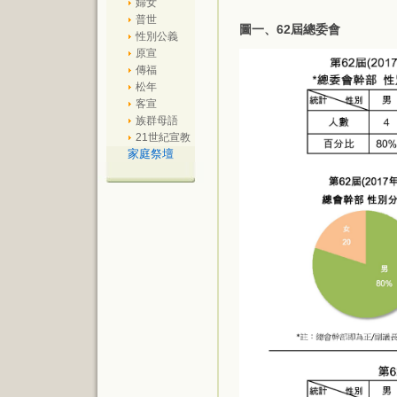
婦女
普世
圖一、62屆總委會
性別公義
原宣
傳福
松年
客宣
族群母語
21世紀宣教
家庭祭壇