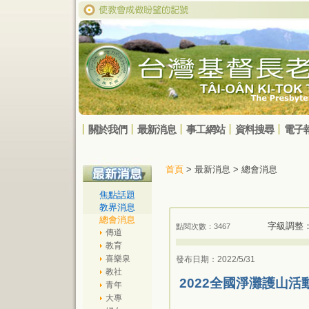
關於我們
最新消息
事工網站
資料搜尋
電子
首頁
> 最新消息 > 總會消息
焦點話題
教界消息
總會消息
字級調整
點閱次數：3467
傳道
教育
喜樂泉
發布日期：2022/5/31
教社
2022全國淨灘護山活
青年
大專