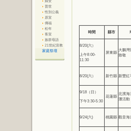
婦女
普世
性別公義
原宣
傳福
松年
時間
縣市
客宣
族群母語
21世紀宣教
8/20(六）
大鵬灣
家庭祭壇
屏東縣
上午8:00-
致敬
11:30
8/20(六）
新竹縣
新豐紅
9/18（日）
北濱海
花蓮縣
灘活動
下午3:30-5:30
9/24(六)
桃園縣
觀音海