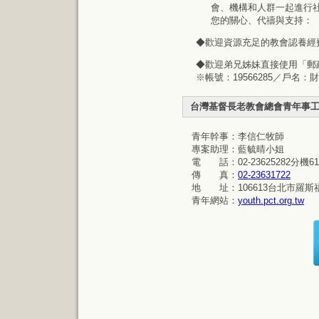
會、機構和人群一起進行
您的關心、代禱與支持：
◆歡迎資源充足的教會認養經
◆歡迎弟兄姊妹直接使用「郵
※帳號：19566285／戶名
台灣基督長老教會總會青年事
青年幹事：李信仁牧師
專案助理：藍毓晴小姐
電 話：02-23625282分機61
傳 真：
02-23631722
地 址：106613台北市羅斯福
青年網站：
youth.pct.org.tw