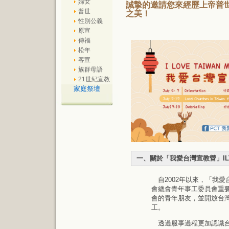
婦女
誠摯的邀請您來經歷上帝普
普世
之美！
性別公義
原宣
傳福
松年
客宣
族群母語
21世紀宣教
家庭祭壇
一、關於「我愛台灣宣教營」IL
自2002年以來，「我愛台灣宣教
會總會青年事工委員會重
會的青年朋友，並開放台
工。
透過服事過程更加認識台