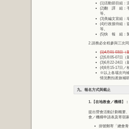
(1)活動節目組
(2)翻 譯 組
等。
(3)美編文宣組
(4)行政接待組
等。
(5)快 報 組
2.請務必全程參與三次
(1)4月01-0
(2)5月05-
(3)6月22-
(4)9月15-1
※以上各場次均補
情況酌扣差旅補
九、報名方式與截止
1.【在地教會／機構】
提出營會活動計劃概要
會／機構申請表及寄宿
掛號郵寄「總會青年