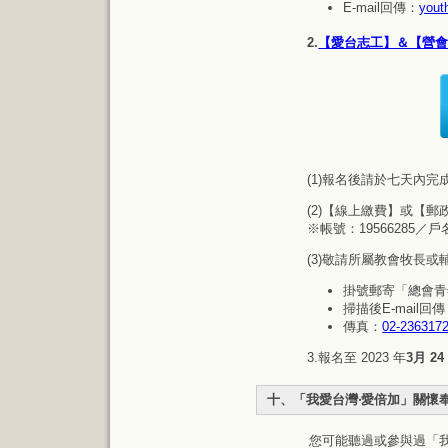
E-mail回傳：
yout
2.
【愛台志工】＆【營會
​(1)報名後請於七天
(2)【線上繳費】或【郵
※帳號：19566285
(3)敬請所屬教會牧長
掛號郵寄「總會青年
掃描後E-mail回
傳真：
02-236317
3.報名至 2023 年
3月 2
十、「我愛台灣‧愛倍加」關懷
您可能聽過或參與過「我