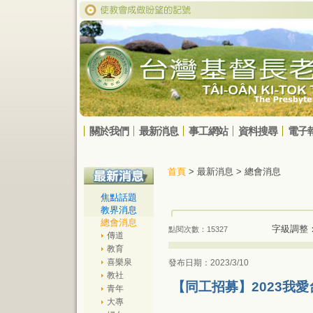
關於我們
最新消息
事工網站
資料搜尋
電子
首頁
> 最新消息 > 總會消息
焦點話題
教界消息
總會消息
字級調整
點閱次數：15327
傳道
教育
喜樂泉
發布日期：2023/3/10
教社
【同工招募】2023我
青年
大專