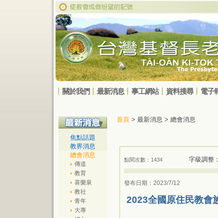
關於我們
最新消息
事工網站
資料搜尋
電子
首頁
> 最新消息 > 總會消息
焦點話題
教界消息
總會消息
字級調整
點閱次數：1434
傳道
教育
喜樂泉
發布日期：2023/7/12
教社
2023全國原住民教會
青年
大專