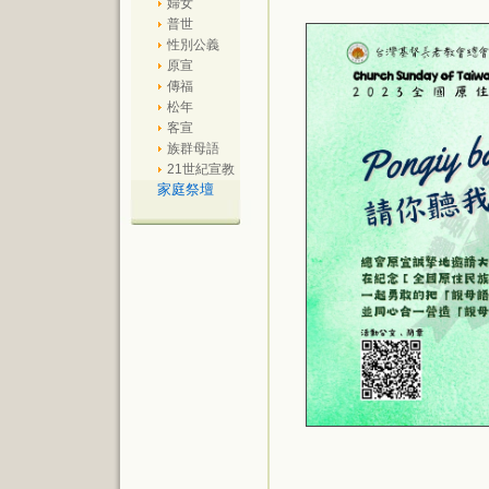
婦女
普世
性別公義
原宣
傳福
松年
客宣
族群母語
21世紀宣教
家庭祭壇