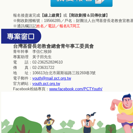
報名後盡速完成
【線上繳費】
或
【郵政劃撥＆回傳收據】
※郵政劃撥帳號：19566285／戶名：財團法人台灣基督長老教會宣教
※通訊欄註記
姓名／電話／報名ILT同工
台灣基督長老教會總會青年事工委員會
青年幹事 李信仁牧師
專案助理 黃子田先生
電 話：02-23625282#610
傳 真：02-23631722
地 址：106613台北市羅斯福路三段269巷3號
電子郵件：
youth@mail.pct.org.tw
官方網站：
youth.pct.org.tw
Facebook粉絲專頁：
www.facebook.com/PCTYouth/