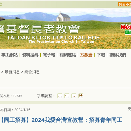
事工網站
資料搜尋
電子報
相關連結
找教會
下載
聯絡我們
> 最新消息 > 總會消息
字級調整：
閱次數：12739
更
布日期：2024/1/16
【同工招募】2024我愛台灣宣教營：招募青年同工