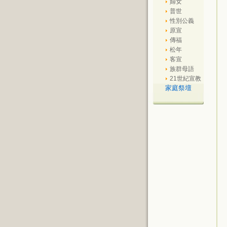
婦女
普世
性別公義
原宣
傳福
松年
客宣
族群母語
21世紀宣教
家庭祭壇