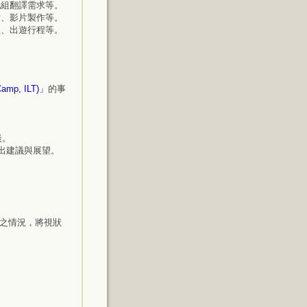
他組翻譯需求等。
備、影片製作等。
買、出遊行程等。
amp, ILT)」
的事
談。
提出建議與展望。
之情況，將視狀