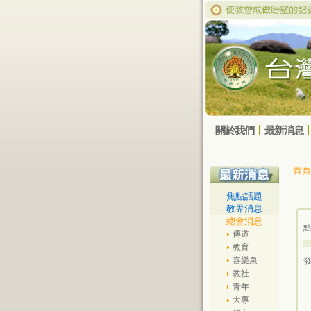
關於我們
最新消息
首頁
焦點話題
教界消息
總會消息
點
傳道
教育
喜樂泉
發
教社
青年
大專