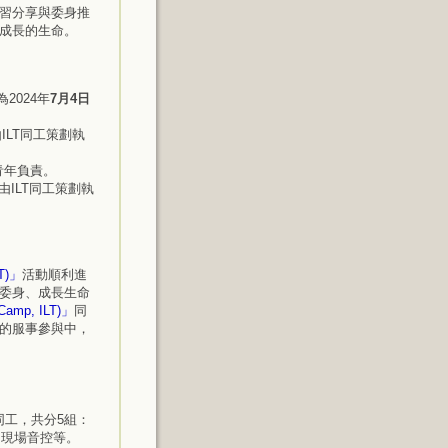
習分享與委身推
成長的生命。
2024年
7月4日
ILT同工策劃執
青年負責。
由ILT同工策劃執
T)」
活動順利進
委身、成長生命
amp, ILT)」
同
的服事參與中，
同工，共分5組：
、現場音控等。