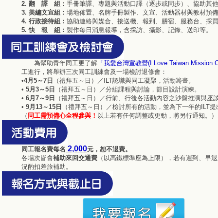
2. 翻 譯 組：
手冊筆譯、專題與活動口譯（逐步或同步）、協助其
3. 美編文宣組：
場地佈置、名牌手冊製作、文宣、活動器材與教材預
4. 行政接待組：
協助連絡與媒合、接送機、報到、膳宿、服務台、採
5. 快 報 組：
製作每日消息報導，含採訪、攝影、記錄、送印等。
為幫助青年同工更了解
「我愛台灣宣教營(I Love Taiwan Mission C
工進行，將舉辦三次同工訓練會及一場檢討退修會：
•
4月5～7日
（禮拜五～日）／ILT認識與同工凝聚，活動籌畫。
•
5月3～5日
（禮拜五～日）／分組課程與討論，節目設計演練。
•
6月7～9日
（禮拜五～日）／行前、行後各活動內容之沙盤推演與座
•
9月13～15日
（禮拜五～日）／檢討所有的活動，並為下一年的ILT
（
同工需預備心全程參與！
以上若有任何調整或更動，將另行通知。）
2,000
同工報名費每名
元，恕不退費。
各場次皆會
補助來回交通費
（以高鐵標準座為上限），若有遲到、早退
況酌扣差旅補助。