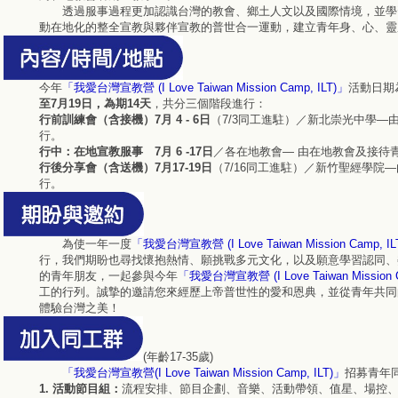
透過服事過程更加認識台灣的教會、鄉土人文以及國際情境，並學
動在地化的整全宣教與夥伴宣教的普世合一運動，建立青年身、心、靈
今年
「我愛台灣宣教營 (I Love Taiwan Mission Camp, ILT)」
活動日期為
至7月19日，為期14天
，共分三個階段進行：
行前訓練會（含接機）7月 4 - 6日
（7/3同工進駐）／新北崇光中學—由
行。
行中：在地宣教服事 7月 6 -17日
／各在地教會— 由在地教會及接待
行後分享會（含送機）7月17-19日
（7/16同工進駐）／新竹聖經學院—
行。
為使一年一度
「我愛台灣宣教營 (I Love Taiwan Mission Camp, IL
行，我們期盼也尋找懷抱熱情、願挑戰多元文化，以及願意學習認同、
的青年朋友，一起參與今年
「我愛台灣宣教營 (I Love Taiwan Mission C
工的行列。誠摯的邀請您來經歷上帝普世性的愛和恩典，並從青年共同
體驗台灣之美！
(年齡17-35歲)
「我愛台灣宣教營(I Love Taiwan Mission Camp, ILT)」
招募青年
1. 活動節目組：
流程安排、節目企劃、音樂、活動帶領、值星、場控