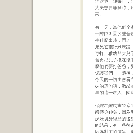
地對他一陣毒打，
丈夫想要離開時，
來。
有一天，當他們全
一陣陣叫囂的聲音
生什麼事時，門才
弟兄被拖行到馬路
毒打。稚幼的大兒
奮勇把兒子抱在懷
麼他們要打爸爸，
保護我們！」隨後
今天的一切主會看
妹的這句話，激昂
辜的這一家人，圍
保羅在羅馬書12章
怒替你伸冤，因為
姊妹切身經歷的後
的結果，有一些後
因為對主的信靠，