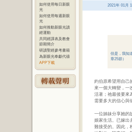
如何使用每日新眼
2021
年
01
月
1
光
如何使用每週新眼
光
如何推動新眼光讀
經運動
共同經課表及教會
節期簡介
研讀聖經參考書籍
但是，我知
為新眼光奉獻代禱
章25節）
APP下載
約伯原希望用自己
來一個大轉變，一
活著；祂最後要來為
需要多大的信心與
一位姊妹分享她的
娘家生活。已嫁出
難接受的。因此，