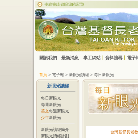
關於我們
最新消息
事工網站
資料搜尋
電子
首頁
> 電子報 > 新眼光讀經 > 每日新眼光
新眼光讀經
每日新眼光
每週新眼光
英文
每週新眼光
少年
新眼光
新眼光讀經簡介
台灣基督長老
新眼光讀經計劃