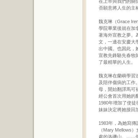
在上帝與我們的關
否願意將人生的主
魏克琳（Grace Ir
學院畢業後就在加
著海外宣教之夢。為
文，一邊在安慶大
出中國。也因此，她
宣教先鋒駱先春牧
了最精華的人生。
魏克琳在蘭嶼學習
及陪伴傷病的工作。
母，開始翻譯馬可福
經公會首次用她的
1980年增加了使
妹妹決定將她接回
1983年，為她寫傳記
（Mary Mell
處的洛磯山。……