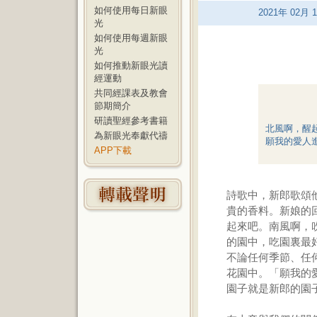
如何使用每日新眼
2021
年
02
月
1
光
如何使用每週新眼
光
如何推動新眼光讀
經運動
共同經課表及教會
節期簡介
研讀聖經參考書籍
北風啊，醒
為新眼光奉獻代禱
願我的愛人
APP下載
詩歌中，新郎歌頌
貴的香料。新娘的
起來吧。南風啊，
的園中，吃園裏最
不論任何季節、任
花園中。「願我的
園子就是新郎的園