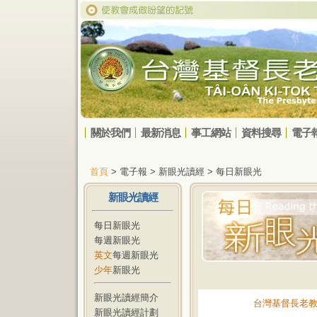
關於我們
最新消息
事工網站
資料搜尋
電子
首頁
> 電子報 > 新眼光讀經 > 每日新眼光
新眼光讀經
每日新眼光
每週新眼光
英文
每週新眼光
少年
新眼光
新眼光讀經簡介
台灣基督長老
新眼光讀經計劃