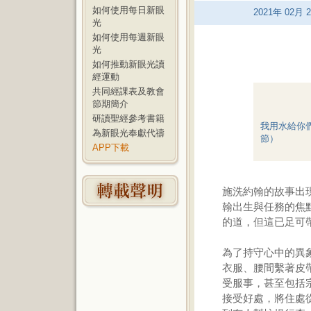
如何使用每日新眼
2021
年
02
月
2
光
如何使用每週新眼
光
如何推動新眼光讀
經運動
共同經課表及教會
節期簡介
研讀聖經參考書籍
我用水給你
為新眼光奉獻代禱
節）
APP下載
施洗約翰的故事出
翰出生與任務的焦
的道，但這已足可
為了持守心中的異
衣服、腰間繫著皮
受服事，甚至包括
接受好處，將住處