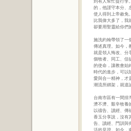
到有人幫忙提行李
的，他謹守本分、
使人得到上帝赦免
比我偉大多了，我
卻要用聖靈給你們施
施洗約翰帶領了一
傳述真理。如今，
就是領人悔改、分
個牧者、同工、信
的使命，讓教會始
時代的進步，可以
愛與合一精神，才
潮流所綁架，就遑
台南市區有一間排灣
濟不濟、艱辛牧養
以禱告、讀經、傳
香玉分享說，沒有
告、讀經、門訓與
活的見證。如今，