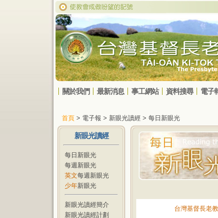
關於我們
最新消息
事工網站
資料搜尋
電子
首頁
> 電子報 > 新眼光讀經 > 每日新眼光
新眼光讀經
每日新眼光
每週新眼光
英文
每週新眼光
少年
新眼光
新眼光讀經簡介
台灣基督長老
新眼光讀經計劃