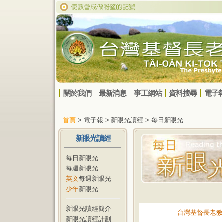
關於我們
最新消息
事工網站
資料搜尋
電子
首頁
> 電子報 > 新眼光讀經 > 每日新眼光
新眼光讀經
每日新眼光
每週新眼光
英文
每週新眼光
少年
新眼光
新眼光讀經簡介
台灣基督長老
新眼光讀經計劃