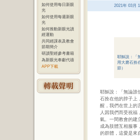
如何使用每日新眼
2021
年
03
月
1
光
如何使用每週新眼
光
如何推動新眼光讀
經運動
共同經課表及教會
節期簡介
研讀聖經參考書籍
耶穌說：「
為新眼光奉獻代禱
用大磨石拴
APP下載
節）
耶穌說：「無論誰
石拴在他的脖子上
醒，我們在世上的
人因我們而受祝福
氣。一間教會的建
成為肢體互相服事
的群體，這愛是來