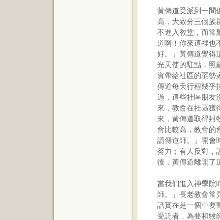
黃傳道受派到一間
高，大致分三個族
不進入教堂，而常
道啊！你來這裡也
好。」黃傳道覺得
光天使的駐點，照
資帶給社區的弱勢
傳道每天行程幾乎
過，這些社區朋友
來，教會在社區獲
來，黃傳道取得封
會比較高，教會的
請傳道師。」開會
努力；有人反對，
後，黃傳道離開了
當我們進入神學院
師。」長老教會常
話實在是一個重要
受託者，為要和牧