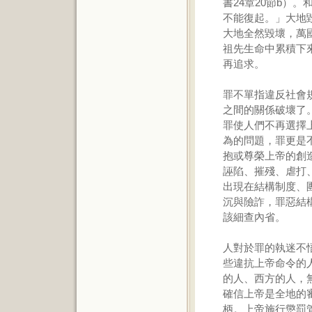
書24章20節b）
不能復起。」大地
大地全然毀壞，萬
祖先生命中累積下
再追求。
罪不單指違反社會
之間的關係破壞了
罪使人們不再選擇
為的問題，罪更是
抱或尊榮上帝的創
誣陷、摧殘、虐打
出現在結構制度、
沉與險詐，罪惡結
該細查內省。
人對於罪的執迷不
些違抗上帝命令的
的人、西方的人，
確信上帝是全地的
柄。上帝施行懲罰