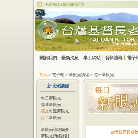
關於我們
最新消息
事工網站
資料搜尋
電子
首頁
> 電子報 > 新眼光讀經 > 每日新眼光
新眼光讀經
每日新眼光
每週新眼光
英文
每週新眼光
少年
新眼光
新眼光讀經簡介
台灣基督長老
新眼光讀經計劃