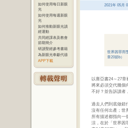
如何使用每日新眼
2021
年
05
月
0
光
如何使用每週新眼
光
如何推動新眼光讀
經運動
共同經課表及教會
節期簡介
研讀聖經參考書籍
世界因罪而
為新眼光奉獻代禱
章20節b）
APP下載
以賽亞書24～27
將來必須交代幾個
不好？並告訴讀者
過去人們到底做錯
沒有任何出產；世
所有描述都指向一
涼，在於「世界因