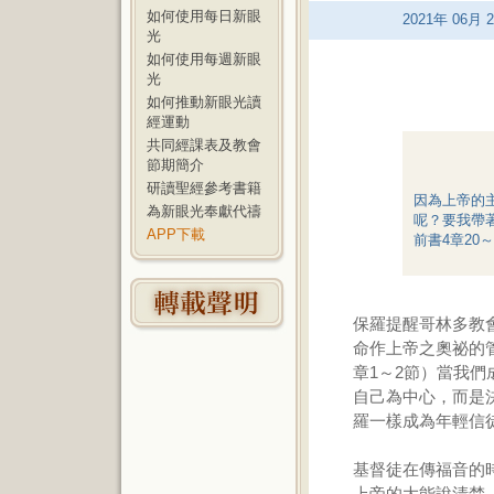
如何使用每日新眼
2021
年
06
月
2
光
如何使用每週新眼
光
如何推動新眼光讀
經運動
共同經課表及教會
節期簡介
研讀聖經參考書籍
因為上帝的
為新眼光奉獻代禱
呢？要我帶
APP下載
前書4章20～
保羅提醒哥林多教
命作上帝之奧祕的
章1～2節）當我
自己為中心，而是
羅一樣成為年輕信
基督徒在傳福音的
上帝的大能說清楚