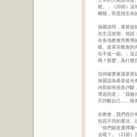
能。」（20節）
權能，而是指生命
保羅說明，基督徒
在生活改變。他說
在各地教會所教導
樣。改革宗教會的
在不值一顧。」這
嗎？那麼，為什麼
信仰確實會讓基督
保羅認為基督徒光
內部卻有很多評斷
導原則是：「我被
不評斷自己……唯
在教會，我們容許
包容不同的看法，
「你們願意選擇哪
去呢？」（21節