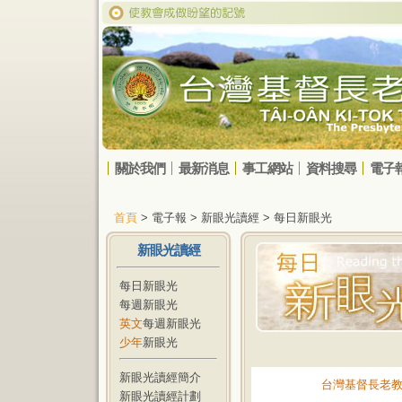
關於我們
最新消息
事工網站
資料搜尋
電子
首頁
> 電子報 > 新眼光讀經 > 每日新眼光
新眼光讀經
每日新眼光
每週新眼光
英文
每週新眼光
少年
新眼光
新眼光讀經簡介
台灣基督長老
新眼光讀經計劃