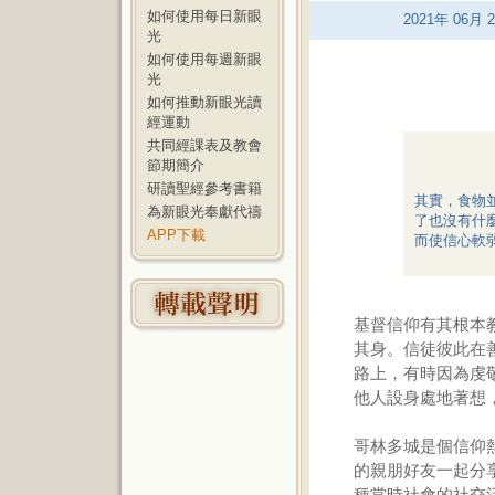
如何使用每日新眼
2021
年
06
月
2
光
如何使用每週新眼
光
如何推動新眼光讀
經運動
共同經課表及教會
節期簡介
研讀聖經參考書籍
其實，食物
為新眼光奉獻代禱
了也沒有什
APP下載
而使信心軟
基督信仰有其根本
其身。信徒彼此在
路上，有時因為虔
他人設身處地著想
哥林多城是個信仰
的親朋好友一起分
種當時社會的社交