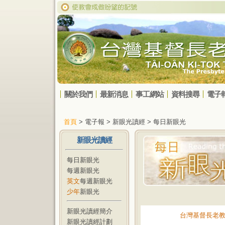
關於我們
最新消息
事工網站
資料搜尋
電子
首頁
> 電子報 > 新眼光讀經 > 每日新眼光
新眼光讀經
每日新眼光
每週新眼光
英文
每週新眼光
少年
新眼光
新眼光讀經簡介
台灣基督長老
新眼光讀經計劃