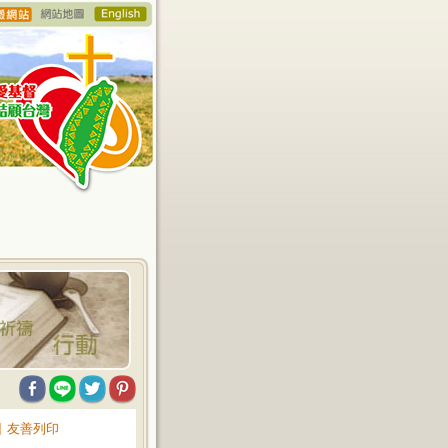
∥
友善列印