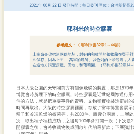
2021
年
08
月
22
日 發刊時間：每日發刊 單位：台灣基督長
耶利米的時空膠囊
參考經文：
《
耶利米書32章1～44節
》
上帝命令你把這兩份地契，封好的和敞開的都收藏在甕子裡
久保存。因為上主──萬軍的統帥、以色列的上帝說過，人
在這地方購置房屋、田地，和葡萄園。（耶利米書32章14～
日本大阪公園的天守閣前方有個像飛碟的裝置，那是1970
博覽會時所埋下的時空膠囊。時空膠囊是近世紀國際通行用
件的方法，就是把重要事件的資料、文物和實物裝進密封的
時間再取出。大阪的時空膠囊裡面，存放了當年博覽會展示
種子和冷凍乾燥的微菌等，共2089件。膠囊分兩層，上層於2
次，取出種子種植成功，之後每100年會打開一次（下次是2
開膠囊之後，會將收藏物換成開啟年代的最新款；下層預計5
（6970年）開啟。