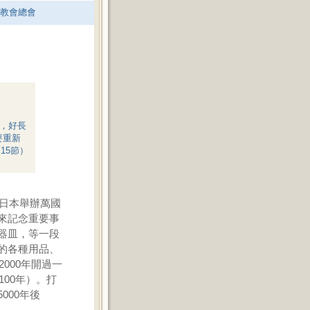
老教會總會
，好長
要重新
15節）
年日本舉辦萬國
來記念重要事
器皿，等一段
的各種用品、
000年開過一
100年）。打
000年後