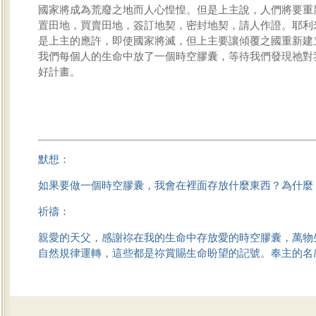
國家將成為荒廢之地而人心惶惶。但是上主說，人們將要重
置田地，買賣田地，簽訂地契，密封地契，請人作證。耶利
是上主的應許，即使國家將滅，但上主要讓傾覆之國重新建
我們每個人的生命中放了一個時空膠囊，等待我們發現祂對
好計畫。
默想：
如果要做一個時空膠囊，我會在裡面存放什麼東西？為什麼
祈禱：
親愛的天父，感謝祢在我的生命中存放愛的時空膠囊，萬物
自然規律運轉，這些都是祢賞賜生命盼望的記號。奉主的名