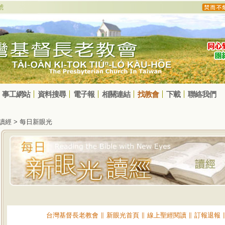
事工網站
資料搜尋
電子報
相關連結
找教會
下載
聯絡我們
光讀經 > 每日新眼光
台灣基督長老教會
∥
新眼光首頁
∥
線上聖經閱讀
∥
訂報退報