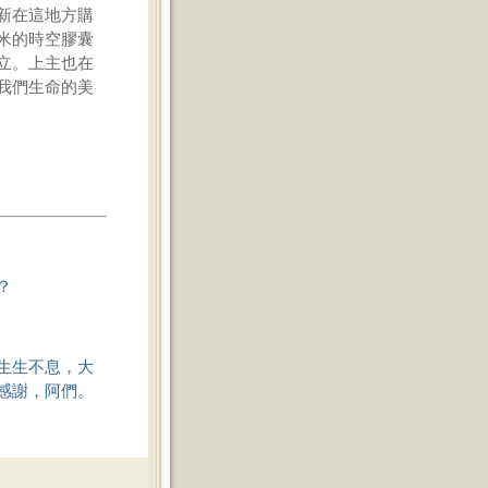
新在這地方購
米的時空膠囊
立。上主也在
我們生命的美
？
生生不息，大
感謝，阿們。