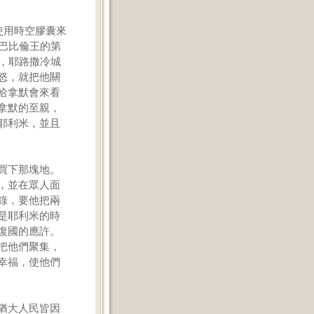
使用時空膠囊來
巴比倫王的第
，耶路撒冷城
怒，就把他關
哈拿默會來看
拿默的至親，
耶利米，並且
買下那塊地。
，並在眾人面
錄，要他把兩
是耶利米的時
復國的應許。
把他們聚集，
幸福，使他們
猶大人民皆因