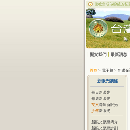
關於我們
最新消息
首頁
> 電子報 > 新眼
新眼光讀經
每日新眼光
每週新眼光
英文
每週新眼光
少年
新眼光
新眼光讀經簡介
新眼光讀經計劃