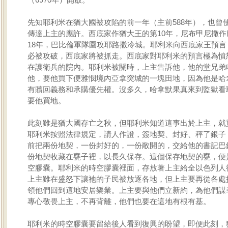
先知耶利米在猶大國被攻陷的前一年（主前588年），也曾
傳達上主的應許。西底家作猶大王的第10年，尼布甲尼撒作
18年，巴比倫軍隊圍攻耶路撒冷城。耶利米向西底家王預言
必被攻破，西底家將被抓走。西底家對耶利米的預言極為憤
在護衛兵的院內。耶利米被關時，上主告訴他，他的堂兄弟
他，要他買下便雅憫境內亞拿突城的一塊田地，因為他是哈
有贖回義務和承購優先權。沒多久，哈拿默果真來到監獄看
要他買地。
此刻雖是猶大國存亡之秋，但耶利米知道這事出於上主，就
耶利米按照法律規定，請人作證，簽地契、封好、秤了銀子
前把兩份地契，一份封好的，一份敞開的，交給他的書記巴
份地契收藏在甕子裡，以長久保存。這個保存地契的甕，便
空膠囊。耶利米的時空膠囊裡面，存放著上主給全以色列人
上主雖在盛怒下讓祂的子民被放逐各地，但上主要再從各處
領他們回到這地安居樂業。上主要與他們立新約，為他們謀
專心敬畏上主，不再背離，他們也要在這地有根有基。
耶利米的時空膠囊要留給後人看到復興的盼望，即便此刻，