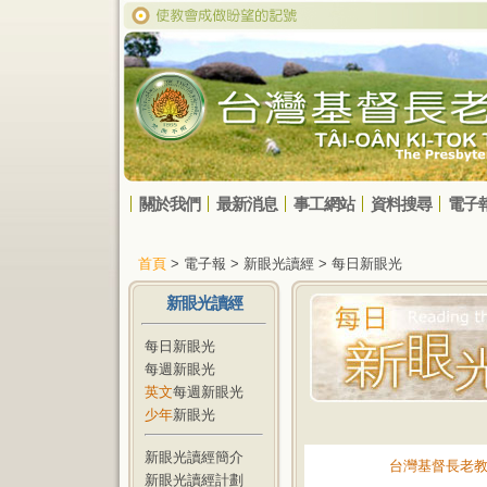
關於我們
最新消息
事工網站
資料搜尋
電子
首頁
> 電子報 > 新眼光讀經 > 每日新眼光
新眼光讀經
每日新眼光
每週新眼光
英文
每週新眼光
少年
新眼光
新眼光讀經簡介
台灣基督長老
新眼光讀經計劃