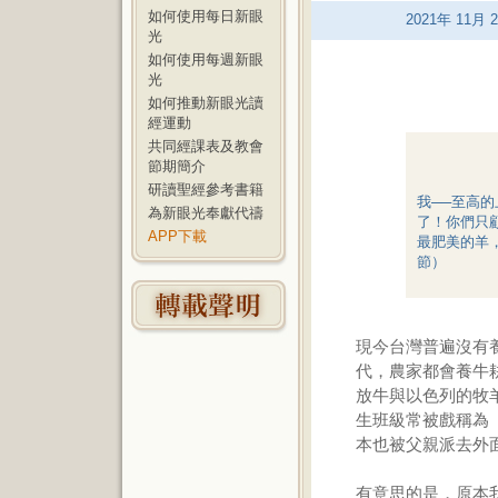
如何使用每日新眼
2021
年
11
月
2
光
如何使用每週新眼
光
如何推動新眼光讀
經運動
共同經課表及教會
節期簡介
研讀聖經參考書籍
我──至高
為新眼光奉獻代禱
了！你們只
APP下載
最肥美的羊，
節）
現今台灣普遍沒有
代，農家都會養牛
放牛與以色列的牧
生班級常被戲稱為
本也被父親派去外
有意思的是，原本