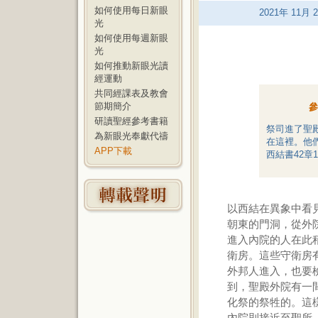
如何使用每日新眼
2021
年
11
月
2
光
如何使用每週新眼
光
如何推動新眼光讀
經運動
共同經課表及教會
節期簡介
參
研讀聖經參考書籍
祭司進了聖
為新眼光奉獻代禱
在這裡。他
APP下載
西結書42章
以西結在異象中看
朝東的門洞，從外
進入內院的人在此
衛房。這些守衛房
外邦人進入，也要檢
到，聖殿外院有一
化祭的祭牲的。這
內院則接近至聖所