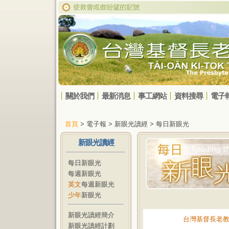
關於我們
最新消息
事工網站
資料搜尋
電子
首頁
> 電子報 > 新眼光讀經 > 每日新眼光
新眼光讀經
每日新眼光
每週新眼光
英文
每週新眼光
少年
新眼光
新眼光讀經簡介
台灣基督長老
新眼光讀經計劃