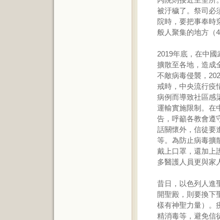
被汙穢了。祭司必
院時，要把事奉時
般人聚集的地方（42
2019年底，在中
擴散至各地，造成
不敵病毒侵襲，20
戒時，中央流行疫
病例而導致社區感
運輸實施限制。在
告，呼籲各教會遵
話關懷外，信徒要
等。為防止病毒擴
戴上口罩，還加上
多醫護人員更與家
昔日，以色列人進
開聖殿，則要換下
樣有神聖力量）。
精消毒等，避免信