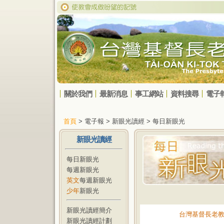
關於我們
最新消息
事工網站
資料搜尋
電子
首頁
> 電子報 > 新眼光讀經 > 每日新眼光
新眼光讀經
每日新眼光
每週新眼光
英文
每週新眼光
少年
新眼光
新眼光讀經簡介
台灣基督長老
新眼光讀經計劃