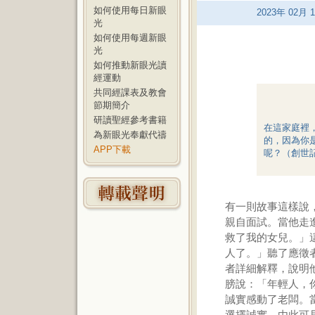
如何使用每日新眼
2023
年
02
月
1
光
如何使用每週新眼
光
如何推動新眼光讀
經運動
共同經課表及教會
節期簡介
研讀聖經參考書籍
在這家庭裡
為新眼光奉獻代禱
的，因為你
APP下載
呢？（創世記
有一則故事這樣說
親自面試。當他走
救了我的女兒。」
人了。」聽了應徵
者詳細解釋，說明
膀說：「年輕人，
誠實感動了老闆。
選擇誠實。由此可