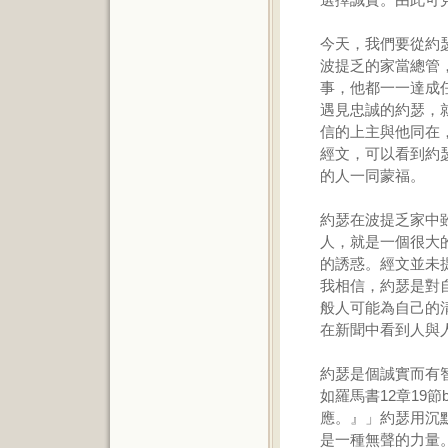
今天，我們要從約
波提乏的家當總管
事，他都一一達成
遇見忠誠的約瑟，
信的上主與他同在
經文，可以看到約
的人一同蒙福。
約瑟在波提乏家中
人，就是一個很大
的誘惑。經文並未
我相信，約瑟是對
般人可能為自己的
在新聞中看到人與
約瑟是個誠實而有
如羅馬書12章19
應。』」約瑟用沉
是一種無聲的力量