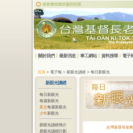
關於我們
最新消息
事工網站
資料搜尋
電子
首頁
> 電子報 > 新眼光讀經 > 每日新眼光
新眼光讀經
每日新眼光
每週新眼光
英文
每週新眼光
少年
新眼光
新眼光讀經簡介
台灣基督長老
新眼光讀經計劃