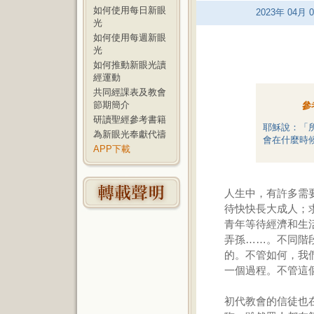
如何使用每日新眼
2023
年
04
月
0
光
如何使用每週新眼
光
如何推動新眼光讀
經運動
共同經課表及教會
節期簡介
參
研讀聖經參考書籍
耶穌說：「
為新眼光奉獻代禱
會在什麼時候
APP下載
人生中，有許多需
待快快長大成人；
青年等待經濟和生
弄孫……。不同階
的。不管如何，我
一個過程。不管這
初代教會的信徒也