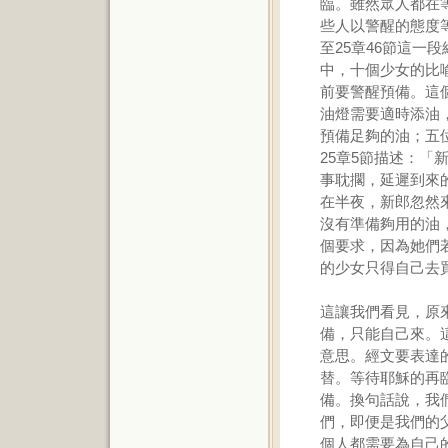
臨。雖然眾人都在
些人以警醒的態度等
至25章46節這一
中，十個少女的比
前要警醒預備。這
油燈需要適時添油
預備足夠的油；五
25章5節描述：
事耽擱，延遲到來
在半夜，新郎忽然
沒有準備夠用的油
個要求，因為她們
的少女只得自己去
這讓我們看見，原
備，只能自己來。
意思。經文要表達
替。等待耶穌的再
備。換句話說，我
們，即便是我們的
個人都需要為自己