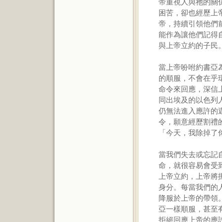
帝重視人與祂的關
困苦，卻也經歷上
帝，持續引領他們
能作為讓他們記得
與上帝立約的子民
當上帝吩咐約書亞
的順服，不會在乎
命令來回應，深信
同出埃及的以色列
仍無法進入應許的
令，願意經歷割禮
「今天，我除掉了
當我們失去或忘記
命，就很容易會受
上帝立約，上帝將
身分。每當我們的
降服於上帝的帶領
亞一樣順服，甚至
拒絕回應上帝的應