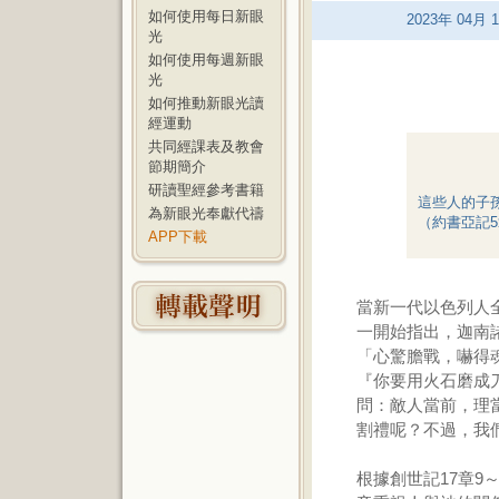
如何使用每日新眼
2023
年
04
月
1
光
如何使用每週新眼
光
如何推動新眼光讀
經運動
共同經課表及教會
節期簡介
研讀聖經參考書籍
這些人的子
為新眼光奉獻代禱
（約書亞記5
APP下載
當新一代以色列人
一開始指出，迦南
「心驚膽戰，嚇得
『你要用火石磨成
問：敵人當前，理
割禮呢？不過，我
根據創世記17章9