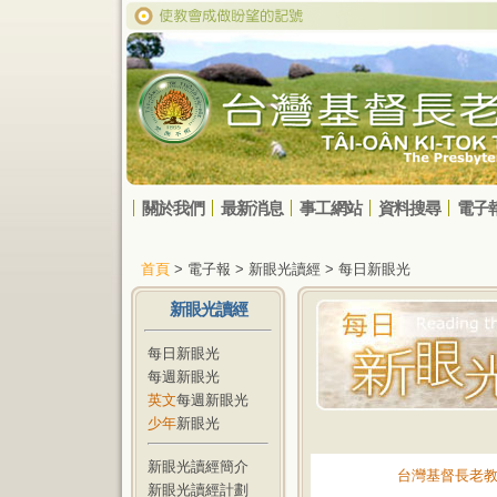
關於我們
最新消息
事工網站
資料搜尋
電子
首頁
> 電子報 > 新眼光讀經 > 每日新眼光
新眼光讀經
每日新眼光
每週新眼光
英文
每週新眼光
少年
新眼光
新眼光讀經簡介
台灣基督長老
新眼光讀經計劃