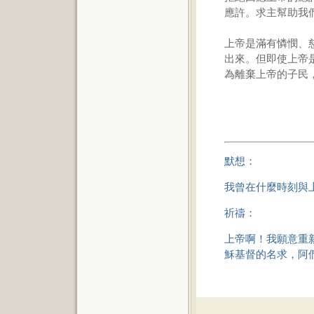
應許。求主幫助我
上帝是滿有憐憫、
出來。但即使上帝
為離棄上帝的子民
默想：
我曾在什麼時刻與
祈禱：
上帝啊！我願意重
穌基督的名求，阿