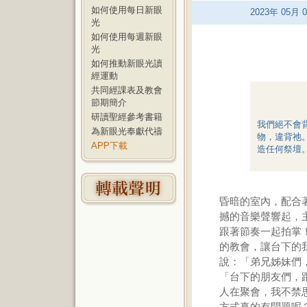
如何使用每日新眼
2023
年
05
月
0
光
如何使用每週新眼
光
如何推動新眼光讀
經運動
共同經課表及教會
節期簡介
研讀聖經參考書籍
我們絕不會
為新眼光奉獻代禱
物，違背祂
APP下載
造任何祭壇。
昏暗的室內，配合
撼的音樂聲響起，
跟著節奏一起拍掌
的教會，讓台下的
說：「弟兄姊妹們
「台下的朋友們，
人在聚會，我不禁
方式真的有問題呢