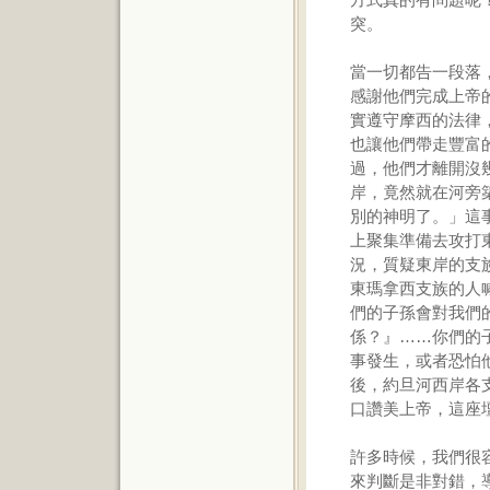
突。
當一切都告一段落
感謝他們完成上帝
實遵守摩西的法律
也讓他們帶走豐富
過，他們才離開沒
岸，竟然就在河旁
別的神明了。」這
上聚集準備去攻打
況，質疑東岸的支
東瑪拿西支族的人
們的子孫會對我們
係？』……你們的
事發生，或者恐怕
後，約旦河西岸各
口讚美上帝，這座
許多時候，我們很
來判斷是非對錯，