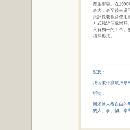
產生衝突。在199
甚大，甚至後來還
批評長老教會使用
方式幾近偶像崇拜
只有獨一的上帝。
禮拜形式。
默想：
我習慣什麼敬拜形
祈禱：
懇求使人得自由的
的人、事、物。奉