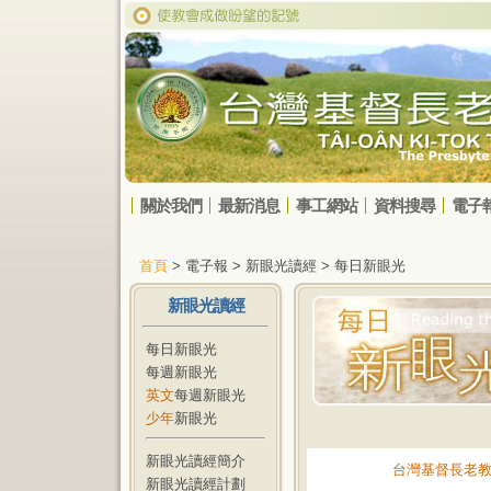
關於我們
最新消息
事工網站
資料搜尋
電子
首頁
> 電子報 > 新眼光讀經 > 每日新眼光
新眼光讀經
每日新眼光
每週新眼光
英文
每週新眼光
少年
新眼光
新眼光讀經簡介
台灣基督長老
新眼光讀經計劃