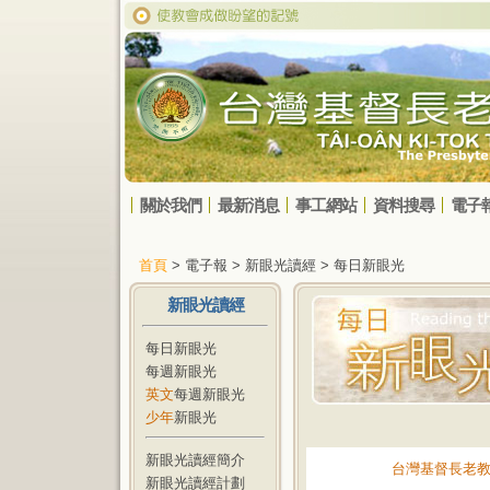
關於我們
最新消息
事工網站
資料搜尋
電子
首頁
> 電子報 > 新眼光讀經 > 每日新眼光
新眼光讀經
每日新眼光
每週新眼光
英文
每週新眼光
少年
新眼光
新眼光讀經簡介
台灣基督長老
新眼光讀經計劃