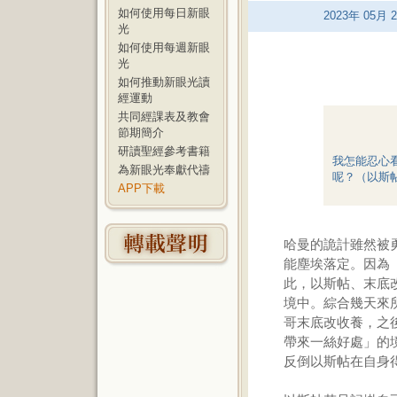
如何使用每日新眼
2023
年
05
月
2
光
如何使用每週新眼
光
如何推動新眼光讀
經運動
共同經課表及教會
節期簡介
研讀聖經參考書籍
我怎能忍心
為新眼光奉獻代禱
呢？（以斯帖
APP下載
哈曼的詭計雖然被
能塵埃落定。因為
此，以斯帖、末底
境中。綜合幾天來
哥末底改收養，之
帶來一絲好處」的
反倒以斯帖在自身