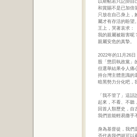
以斯帖若只記掛自
和賞賜不是已加倍
只放在自己身上，
屬才有存活的盼望
王上，哭著哀求：
我的親屬被殺害呢
親屬安危的真摯。
2022年的11月
股「懲罰執政黨」
但選舉結果令人痛
持台灣主體意識的
暗黑勢力分化吧，
「我不管了」這話
起來，不看、不聽
回首人類歷史，自
我們豈能輕易撒手
身為基督徒，我們
否代表我們就可以兩手