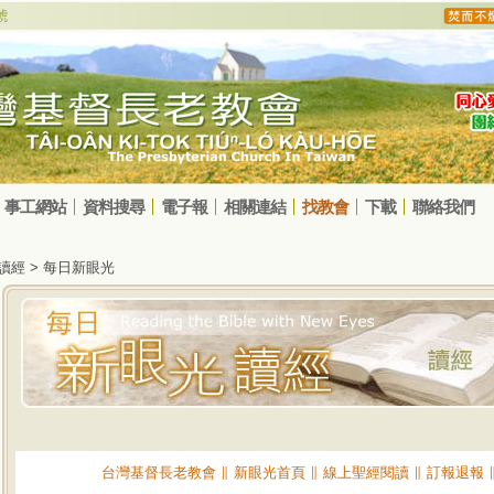
事工網站
資料搜尋
電子報
相關連結
找教會
下載
聯絡我們
光讀經 > 每日新眼光
台灣基督長老教會
∥
新眼光首頁
∥
線上聖經閱讀
∥
訂報退報