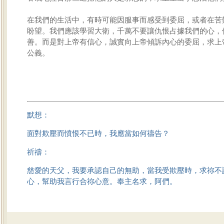
在我們的生活中，有時可能因服事而感受到委屈，或者在苦
盼望。我們應該學習大衛，千萬不要讓仇恨占據我們的心，
善。而是對上帝有信心，誠實向上帝傾訴內心的委屈，求上
公義。
默想：
面對欺壓而憤恨不已時，我應當如何禱告？
祈禱：
慈愛的天父，我要承認自己的無助，當我受欺壓時，求祢不
心，幫助我言行合祢心意。奉主名求，阿們。