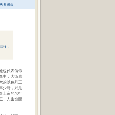
老教會總會
惡行，
他也代表信仰
像中，大衛應
大的以色列王
年少時，只是
奉上帝的名打
王，人生也開