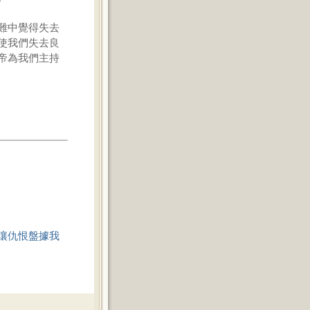
難中覺得失去
使我們失去良
帝為我們主持
讓仇恨盤據我