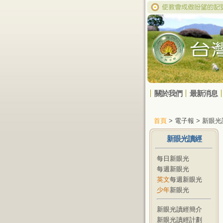
關於我們
最新消息
首頁
> 電子報 > 新眼
新眼光讀經
每日新眼光
每週新眼光
英文
每週新眼光
少年
新眼光
新眼光讀經簡介
新眼光讀經計劃