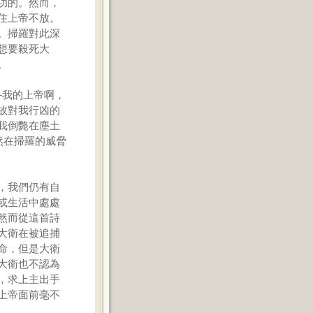
功的。然而，
住上帝不放。
。掃羅對此深
想要殺死大
。
─我的上帝啊，
故對我行凶的
我倒斃在塵土
然在掃羅的威脅
，我們仍有自
或生活中處處
然而從這首詩
大衛在被追捕
命，但是大衛
大衛也不認為
，求上主出手
上帝面前毫不
。