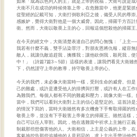
如果「成為以色列人的王」就是上帝的祝福，大衛可說是成
大衛不只在成功的時候倚靠上帝，在危難當中，他更是緊抓
從聖經的記載可知，大衛打倒歌利亞之後，備受人民的尊崇
感嫉妒，覺得大衛對他是一個大威脅。因此，掃羅千方百計
衛。然而，大衛以敬畏上主的心，回報這個想殺他的掃羅王
在今天的經文中，大衛清楚表達自己的問心無愧：「上主─
我若有什麼不義，雙手沾染罪汙，對朋友恩將仇報，縱容無
敵人，就讓仇敵追趕我，擒獲我；讓他砍倒我，殺死我，使
中！」（詩篇7篇3～5節）這樣的表達，讓我們看見大衛雖
下，仍然謹守上帝的教導，持守敬畏上帝的心。
今天的我們，未必像大衛當時一樣，受到生命的威脅。但是
己的難處，或許是遭受他人的排擠與打壓，或許有人在工作
為難我們。每個人都有不同的難處和壓力，就像大衛一樣。
當中，我們可以看到大衛對上主的信心是堅定的。這首詩是
的情況下寫的，當時大衛雖然有多次機會下手奪取掃羅的性
敬畏上帝，並沒有下手殺害上帝膏立的掃羅王。雖然這樣，
自己可以任人宰割。因此，他在逃難當中祈求上主施行正義
制裁那些想傷害他的人。大衛相信，上主是公義的上帝，在
客氣地控告那些追捕他的人是邪惡的，求上主出手懲治他們