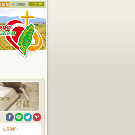
∥
友善列印