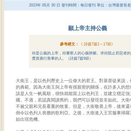
2023
年
05
月
30
日 發刊時間：每日發刊 單位：台灣基督長
願上帝主持公義
參考經文：
《
詩篇7篇1～17節
》
祢是公義的上帝，祢審察人的心腸肺腑。求祢阻止邪惡者的
獎賞廣行善事的人。（詩篇7篇9節）
大衛王，是以色列歷史上一位偉大的君王。對基督徒來說，
的典範。因為大衛王與上帝有很親密的關係，在許多人的想
該是人生一帆風順，很快就能當上以色列王，並建立穩定強
國。不過，若認真閱讀舊約，我們可以發現並非如此。大衛
不被父親和兄長看重的牧童。但是，大衛敬畏上帝，後來還
倒令以色列人喪膽的歌利亞。之後，大衛進入王宮服事掃羅
始出現危機。