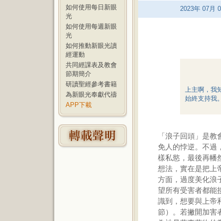
如何使用每日新眼
2023
年
07
月
0
光
如何使用每週新眼
光
如何推動新眼光讀
經運動
共同經課表及教會
節期簡介
研讀聖經參考書籍
上主啊，我
為新眼光奉獻代禱
始終支持我。
APP下載
「浪子回頭」是教
免人的悖逆。不過
樣私慾，最後再幡
想法，實在是把上
方面，過度美化浪
望所有受害者都能
識到，想要與上帝和
節）。若撇開加害