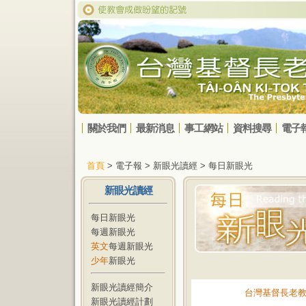
關於我們
最新消息
事工網站
資料搜尋
電子
首頁
> 電子報 > 新眼光讀經 > 每日新眼光
新眼光讀經
每日新眼光
每週新眼光
英文
每週新眼光
少年
新眼光
新眼光讀經簡介
台灣基督長老
新眼光讀經計劃