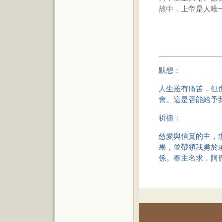
熬中，上帝是人唯
默想：
人生雖有痛苦，但
會。這是否能給予
祈禱：
慈愛與信實的主，
果，並帶領我勇於
係。奉主名求，阿