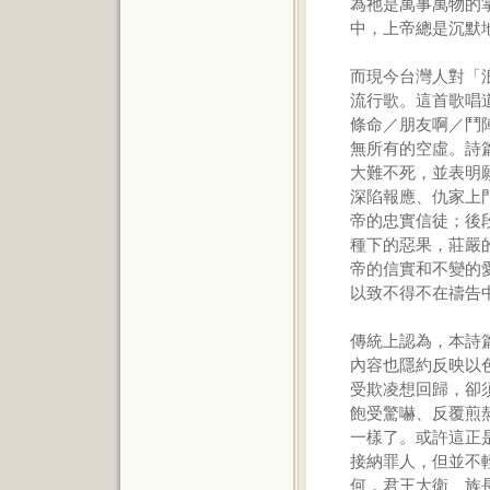
為祂是萬事萬物的
中，上帝總是沉默
而現今台灣人對「
流行歌。這首歌唱
條命／朋友啊／鬥
無所有的空虛。詩
大難不死，並表明
深陷報應、仇家上
帝的忠實信徒；後
種下的惡果，莊嚴
帝的信實和不變的
以致不得不在禱告
傳統上認為，本詩
內容也隱約反映以
受欺凌想回歸，卻
飽受驚嚇、反覆煎
一樣了。或許這正
接納罪人，但並不
何，君王大衛、族