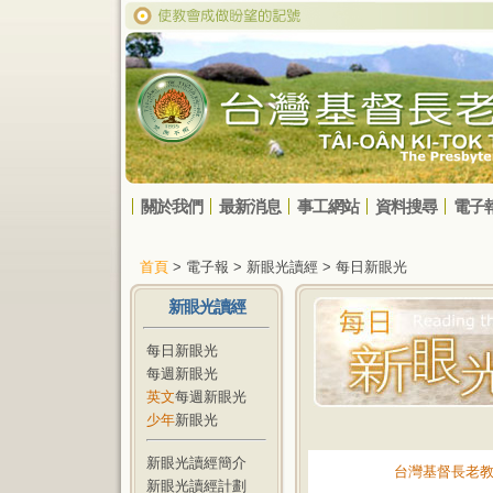
關於我們
最新消息
事工網站
資料搜尋
電子
首頁
> 電子報 > 新眼光讀經 > 每日新眼光
新眼光讀經
每日新眼光
每週新眼光
英文
每週新眼光
少年
新眼光
新眼光讀經簡介
台灣基督長老
新眼光讀經計劃