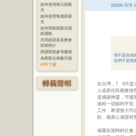
如何使用每日新眼
2023
年
07
月
1
光
如何使用每週新眼
光
如何推動新眼光讀
經運動
共同經課表及教會
節期簡介
研讀聖經參考書籍
我不是自由
為新眼光奉獻代禱
你們不是我
APP下載
在台灣，7、8月
人或原住民都會按
是感謝神靈，守護
過程一切順利平安
工作，希望努力可
的，都真心渴望有
保羅在當時的社會