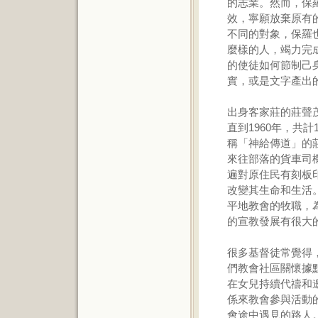
的志業。然而，保
效，寧願放棄原有
不同的對象，保羅
麼樣的人，竭力完
的使徒如何節制己
實，或是文字產出
出身客家莊的莊聲茂
直到1960年，共
稱「神給傳道」的
來往部落的貨車司
遍對原住民有刻板
改變其生命和生活
平地教會的牧職，
的宣教發展有很大
很多基督徒常覺得
們教會社區關懷據
在女兒持續代禱和
係來教會參與活動
會途中遇見的路人