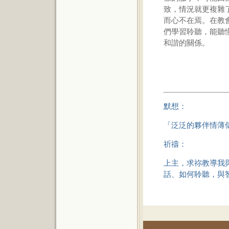
致，情況就更複雜
而心不在焉。在教
們學習聆聽，能聽
和諧的關係。
默想：
「泛泛的夥伴情薄
祈禱：
上主，求祢教導我
話、如何聆聽，與