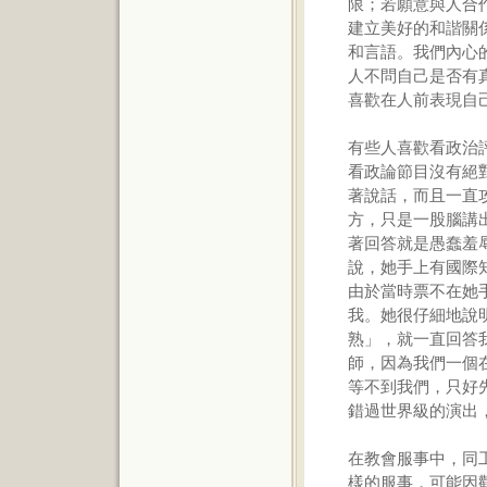
限；若願意與人合
建立美好的和諧關
和言語。我們內心
人不問自己是否有
喜歡在人前表現自
有些人喜歡看政治
看政論節目沒有絕
著說話，而且一直
方，只是一股腦講
著回答就是愚蠢羞
說，她手上有國際
由於當時票不在她
我。她很仔細地說
熟」，就一直回答
師，因為我們一個
等不到我們，只好
錯過世界級的演出
在教會服事中，同
樣的服事，可能因