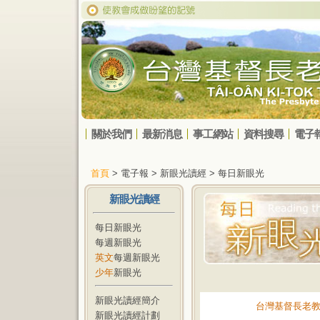
關於我們
最新消息
事工網站
資料搜尋
電子
首頁
> 電子報 > 新眼光讀經 > 每日新眼光
新眼光讀經
每日新眼光
每週新眼光
英文
每週新眼光
少年
新眼光
新眼光讀經簡介
台灣基督長老
新眼光讀經計劃