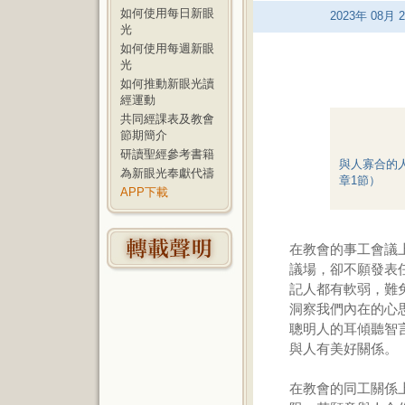
如何使用每日新眼
2023
年
08
月
2
光
如何使用每週新眼
光
如何推動新眼光讀
經運動
共同經課表及教會
節期簡介
研讀聖經參考書籍
與人寡合的
為新眼光奉獻代禱
章1節）
APP下載
在教會的事工會議
議場，卻不願發表
記人都有軟弱，難
洞察我們內在的心
聰明人的耳傾聽智言
與人有美好關係。
在教會的同工關係