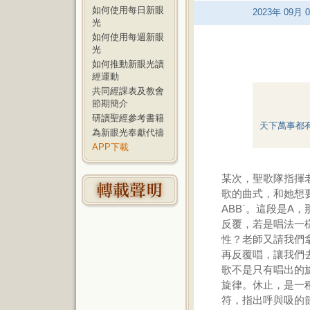
如何使用每日新眼
2023
年
09
月
0
光
如何使用每週新眼
光
如何推動新眼光讀
經運動
共同經課表及教會
節期簡介
研讀聖經參考書籍
天下萬事都
為新眼光奉獻代禱
APP下載
某次，聖歌隊指揮
歌的曲式，和她想
ABB`。這段是A
反覆，若是唱法一
性？老師又請我們拿
再反覆唱，讓我們
歌不是只有唱出的
旋律。休止，是一
符，指出呼與吸的