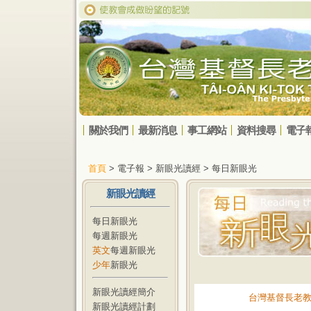
關於我們
最新消息
事工網站
資料搜尋
電子
首頁
> 電子報 > 新眼光讀經 > 每日新眼光
新眼光讀經
每日新眼光
每週新眼光
英文
每週新眼光
少年
新眼光
新眼光讀經簡介
台灣基督長老
新眼光讀經計劃