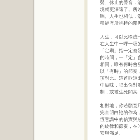
聲、休止的聲音，
境就更深遠了。所
唱。人生也相似，
種經歷所抱持的態
人生，可以比喻成
在人生中一呼一吸
「定期」指一定會
的時間，一「定」
相同，唯有何時會
以「有時」的節奏，
項對比。這首歌道
中滋味，唱出你對
制，或被生死間某
相對地，你若願意
完全明白祂的作為
恆意識中的信實與
的旋律和節奏，在
安與滿足。