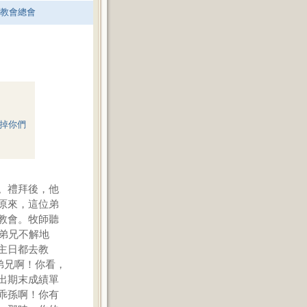
老教會總會
掉你們
。禮拜後，他
原來，這位弟
教會。牧師聽
弟兄不解地
主日都去教
弟兄啊！你看，
出期末成績單
乖孫啊！你有