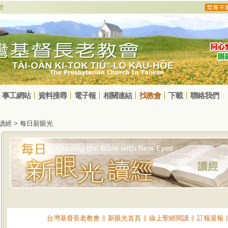
事工網站
資料搜尋
電子報
相關連結
找教會
下載
聯絡我們
光讀經 > 每日新眼光
台灣基督長老教會
∥
新眼光首頁
∥
線上聖經閱讀
∥
訂報退報