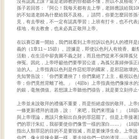
沒有認真上課？還是老師教的你都聽不懂，所以不及格呢？
孫子若回答：『阿公！我每天都有去上學，老師應該給我10
的不知道老師為什麼給我不及格。』請問，你要怎麼回答孫
見，有去學校，不一定有認真學習；上班有打卡，也不代表
樣地，有去教會，也未必真正敬拜上帝。
在以賽亞書一開始，我們就看到上帝控訴以色列人的禮拜是
義的（1章11～15節）。證據是，即使以色列人有燒香、獻
活動，在生活中卻貪圖不義之財，而且他們從來不保障孤兒
伸冤。因此，上帝呼籲他們要學習公道，為孤兒寡婦伸張正
迫的人。上帝指責以色列是作惡犯罪的國家，是邪惡敗壞的
先知警告說：「你們要遭殃了！你們棄絕了上主，藐視以色
帝；你們竟然背離了祂。」（4節b）上帝指責他們像摻水的
的銀，毫無價值。若想讓上帝聽他們禱告，就是要立刻停止
上帝並未說敬拜的禮儀不重要，而是拒絕虛假的敬拜。上帝
一條更新禮拜的道路，說：「來吧，我們來理論！」（18節
與上帝理論，應該只會顯出自身的罪惡罷了。但是上帝接著
們的罪汙朱紅，我卻要使你們像雪一樣的潔白……」（18節
指出人類罪惡的目的不是要毀滅，而是要煉淨生命。上帝說
你們，像火提煉金屬一樣，要去掉你們一切的渣滓……這樣