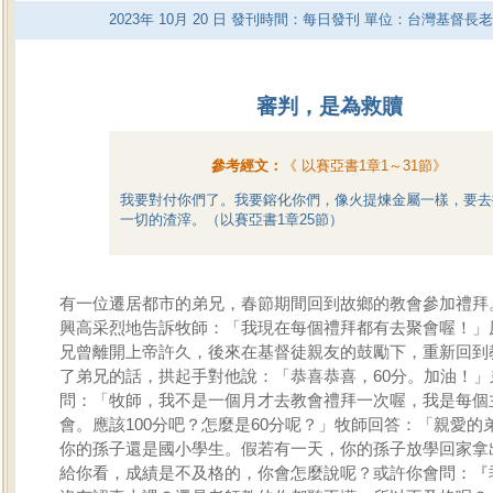
2023
年
10
月
20
日 發刊時間：每日發刊 單位：台灣基督長
審判，是為救贖
參考經文：
《
以賽亞書1章1～31節
》
我要對付你們了。我要鎔化你們，像火提煉金屬一樣，要去
一切的渣滓。（以賽亞書1章25節）
有一位遷居都市的弟兄，春節期間回到故鄉的教會參加禮拜
興高采烈地告訴牧師：「我現在每個禮拜都有去聚會喔！」
兄曾離開上帝許久，後來在基督徒親友的鼓勵下，重新回到
了弟兄的話，拱起手對他說：「恭喜恭喜，60分。加油！」
問：「牧師，我不是一個月才去教會禮拜一次喔，我是每個
會。應該100分吧？怎麼是60分呢？」牧師回答：「親愛的
你的孫子還是國小學生。假若有一天，你的孫子放學回家拿
給你看，成績是不及格的，你會怎麼說呢？或許你會問：『