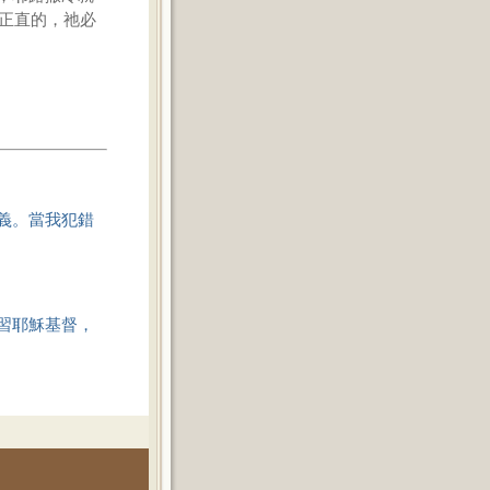
義正直的，祂必
義。當我犯錯
習耶穌基督，