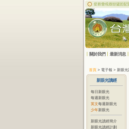
關於我們
最新消息
首頁
> 電子報 > 新眼
新眼光讀經
每日新眼光
每週新眼光
英文
每週新眼光
少年
新眼光
新眼光讀經簡介
新眼光讀經計劃