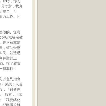
』那時，你的
0分才對，我真
子呢？」可
盡力工作。同
虛假的、無意
祭與祈禱等宗教
，也不替寡婦
義，幫助受壓
人民，並透過
列神聖的上
酒、摻了雜質
一切罪行！
向以色列指出
a）試想：人若
說：「雖然你
b）原來，上帝
：「我要鎔化
，耶路撒冷就