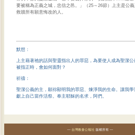
要被稱為正義之城，忠信之邑。」（25～26節）上主是公
救贖所有願意悔改的人。
默想：
上主藉著祂的話與聖靈指出人的罪惡，為要使人成為聖潔公
被指正時，會如何面對？
祈禱：
聖潔公義的主，願祢顯明我的罪惡、煉淨我的生命。讓我學
獻上自己當作活祭。奉主耶穌的名求，阿們。
—
台灣教會公報社
版權所有 —