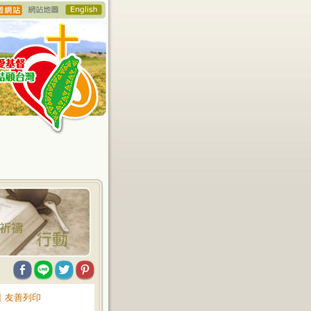
∥
友善列印