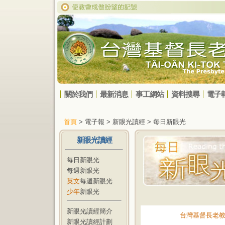
關於我們
最新消息
事工網站
資料搜尋
電子
首頁
> 電子報 > 新眼光讀經 > 每日新眼光
新眼光讀經
每日新眼光
每週新眼光
英文
每週新眼光
少年
新眼光
新眼光讀經簡介
台灣基督長老
新眼光讀經計劃