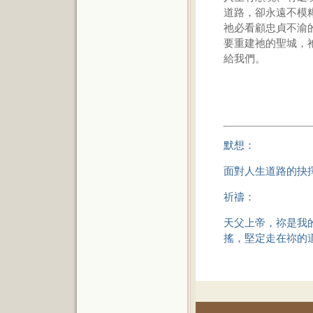
道路，卻永遠不模
祂必看顧忠貞不渝
要重建祂的聖城，
給我們。
默想：
面對人生道路的抉
祈禱：
天父上帝，祢是我
搖，堅定走在祢的