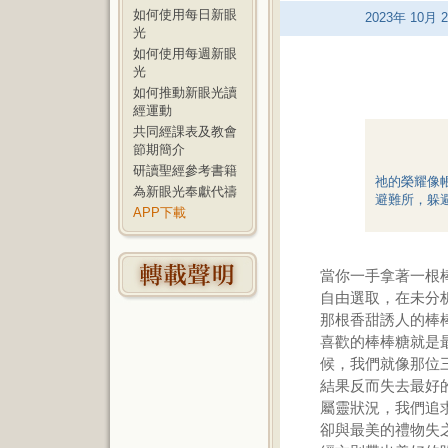
如何使用每日新眼
2023
年
10
月
2
光
如何使用每週新眼
光
如何推動新眼光讀
經運動
共同經課表及教會
節期簡介
研讀聖經參考書籍
祂的榮耀像
為新眼光奉獻代禱
避難所，躲
APP下載
當你一手拿著一根
自由選取，在未分
那根香甜誘人的棒
喜歡的棒棒糖就是
候，我們就像那位
結果反而失去最好
屬靈狀況，我們追
卻與最美的禮物失