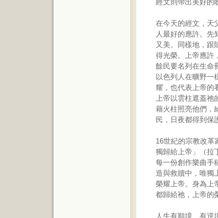
經文則帶出美好的
在今天的經文，天
人最好的應許。先
又美。同樣地，跟
得光榮。上帝應許
餘民要名列在生命
以色列人在曠野一
耀，也代表上帝的
上帝以雲柱遮蓋祂
藉火柱照亮他們，
民，日夜都得到保
16世紀的宗教改
獨歸給上帝」（拉丁文
每一份創作樂曲手
造與救贖中，唯獨
榮耀上帝。身為上
都歸給祂，上帝的
人生有順境、有逆