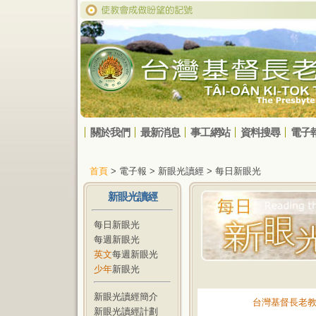
關於我們
最新消息
事工網站
資料搜尋
電子
首頁
> 電子報 > 新眼光讀經 > 每日新眼光
新眼光讀經
每日新眼光
每週新眼光
英文
每週新眼光
少年
新眼光
新眼光讀經簡介
台灣基督長老
新眼光讀經計劃