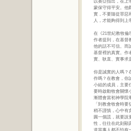
以賽亞指出，在上
蒙保守得平安。他
實，不要隨從罪惡
人，才能夠得到上
在《21世紀教牧
作者提到，在基督
他的話不可信。而
基督裡的真實。作
實、耿直、實事求
你是誠實的人嗎？
作嗎？在教會，你
小組的成員，主要
要時啟動牧會關懷
漸體會當初神學院
「到教會牧會時要
稍不謹慎，心中有
圓一個謊，就要說
性，往往在此刻顯
道當事人都不怕有