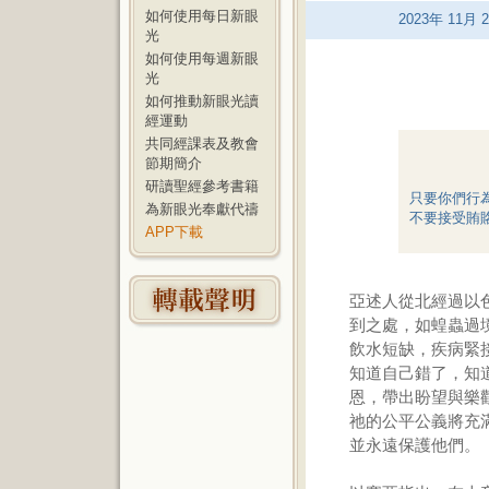
如何使用每日新眼
2023
年
11
月
2
光
如何使用每週新眼
光
如何推動新眼光讀
經運動
共同經課表及教會
節期簡介
研讀聖經參考書籍
只要你們行
為新眼光奉獻代禱
不要接受賄
APP下載
亞述人從北經過以
到之處，如蝗蟲過
飲水短缺，疾病緊
知道自己錯了，知
恩，帶出盼望與樂
祂的公平公義將充
並永遠保護他們。