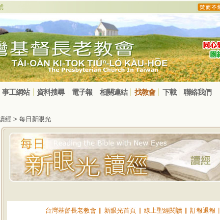
事工網站
資料搜尋
電子報
相關連結
找教會
下載
聯絡我們
光讀經 > 每日新眼光
台灣基督長老教會
∥
新眼光首頁
∥
線上聖經閱讀
∥
訂報退報