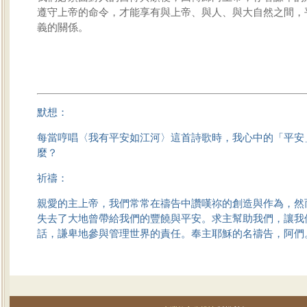
遵守上帝的命令，才能享有與上帝、與人、與大自然之間，
義的關係。
默想：
每當哼唱〈我有平安如江河〉這首詩歌時，我心中的「平安
麼？
祈禱：
親愛的主上帝，我們常常在禱告中讚嘆祢的創造與作為，然
失去了大地曾帶給我們的豐饒與平安。求主幫助我們，讓我
話，謙卑地參與管理世界的責任。奉主耶穌的名禱告，阿們