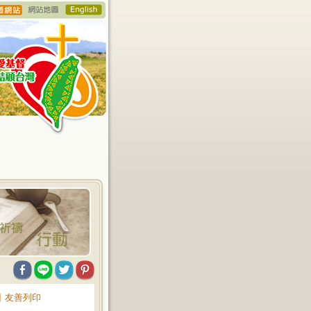
∥
友善列印