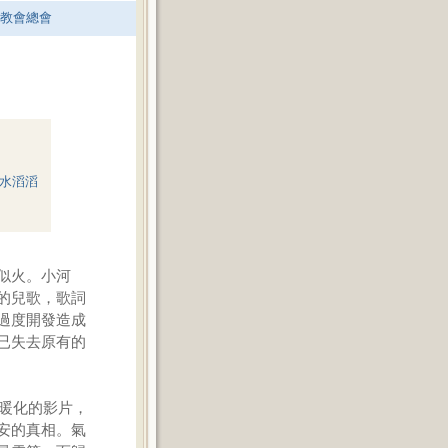
老教會總會
水滔滔
似火。小河
的兒歌，歌詞
過度開發造成
已失去原有的
球暖化的影片，
安的真相。氣