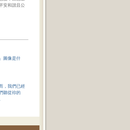
平安和諧且公
」圖像是什
而，我們已經
們聽從祢的
。