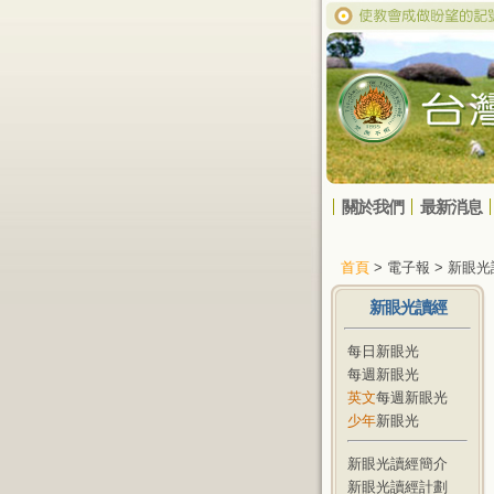
關於我們
最新消息
首頁
> 電子報 > 新眼
新眼光讀經
每日新眼光
每週新眼光
英文
每週新眼光
少年
新眼光
新眼光讀經簡介
新眼光讀經計劃