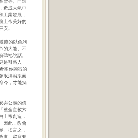
暴雪等。而歸
，造成大氣中
和工業發展，
將上帝美好的
平安。
被擄的以色列
帝的大能、不
前聽祂說話。
更是引路人
麼希望你聽我的
像浪濤滾滾而
命令，才能擁
安與公義的價
「整全宣教六
由上帝創造，
。因此，教會
界。換言之，
態度，留意並