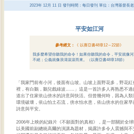
2023
年
12
月
11
日 發刊時間：每日發刊 單位：台灣基督長
平安如江河
參考經文：
《
以賽亞書48章12～22節
》
我多麼希望你聽我的命令！如果你聽我的命令，平安就像河
不絕；公義就像浪濤滾滾而來。（以賽亞書48章18節）
「我家門前有小河，後面有山坡。山坡上面野花多，野花紅
裡，有白鵝，鵝兒戲綠波……」這是一首許多人再熟悉不過
道出了住家依山傍水的詩意與快活。但曾幾何時，因為人類
環境破壞，依山怕土石流，傍水怕水患，依山傍水的住家早
詩意與平安。
2006年上映的紀錄片《不願面對的真相》，是一部關於全
以美國前副總統高爾的演講為題材，揭露許多令人震撼與不