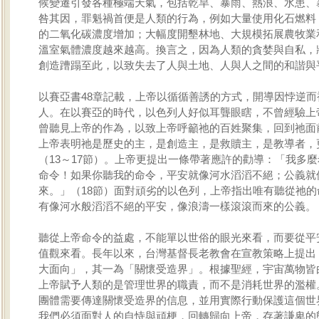
候變遷引發各種極端天氣，包括乾旱、暴雨、熱浪、水患、
咎其因，罪魁禍首便是人類的行為，例如大量使用化石燃料
的二氧化碳濃度增加；大幅度開墾林地、大規模拓展農牧業
溫室氣體濃度越來越高。換言之，因為人類的貪婪與自私，
創造蹧蹋至此，以致失去了人與土地、人與人之間的和諧與
以賽亞書48章記載，上帝以循循善誘的方式，開導因悖逆而
人。在以賽亞的時代，以色列人好似耳聾眼瞎，不曾經驗上
曾聽見上帝的作為，以致上帝呼籲祂的百姓聚集，回到祂面
上帝表明祂是歷史的主，是創造主，是救贖主，是教導者，
（13～17節）。上帝更提出一條帶著應許的勸導：「我多
命令！如果你聽我的命令，平安就像河水滔滔不絕；公義就
來。」（18節）面對頑劣的以色列，上帝指出唯有聽從祂的
有像河水般滔滔不絕的平安，像浪濤一樣滾滾而來的公義。
聽從上帝命令的益處，不能單以世俗的眼光來看，而要從平
值觀來看。長年以來，台灣基督長老教會在宣教策略上提出
大面向」，其一為「關懷受造界」。根據聖經，宇宙萬物皆
上帝賦予人類的是管理世界的職責，而不是消耗世界的濫權
團體需要傳達關懷受造界的信息，並用實際行動保護這個世
我們必須面對人的自恃與頑梗，回轉歸向上帝，存著謙卑的