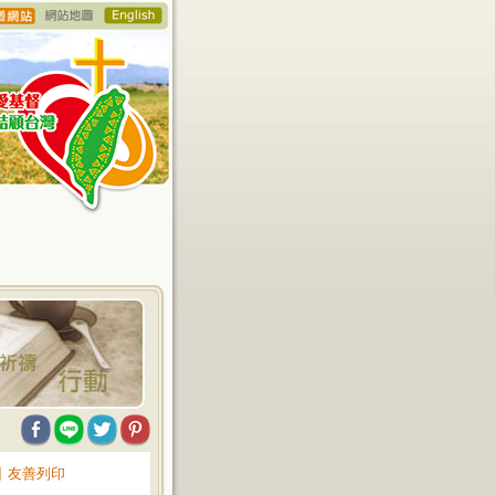
∥
友善列印