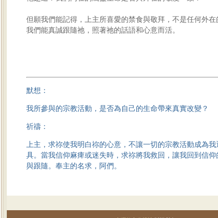
但願我們能記得，上主所喜愛的禁食與敬拜，不是任何外在
我們能真誠跟隨祂，照著祂的話語和心意而活。
默想：
我所參與的宗教活動，是否為自己的生命帶來真實改變？
祈禱：
上主，求祢使我明白祢的心意，不讓一切的宗教活動成為我
具。當我信仰麻痺或迷失時，求祢將我救回，讓我回到信仰
與跟隨。奉主的名求，阿們。