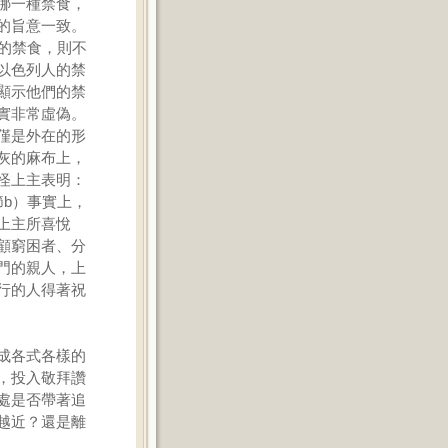
哪一種禁食，
的旨意一致。
的禁食，則不
以色列人的禁
顯示他們的禁
實非常虛偽。
僅是外在的形
灰的麻布上，
怪上主表明：
b）事實上，
上主所喜悅
顧窮困者、分
門的親人，上
行的人得著祝
成各式各樣的
，投入敬拜讚
處是否帶著追
越近？還是離