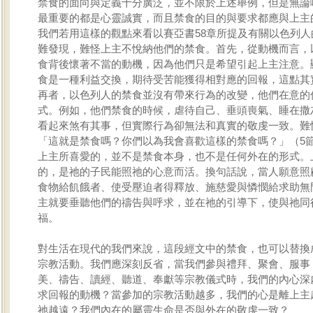
禁食的面向與定義十分廣泛，並不限於上述舉例，但是無論
最重要的都是心靈誠實，而且禁食的目的與要求都應與上主
我們若用這樣的觀點來看以賽亞書58章所提及有關以色列人
難發現，難怪上主不悅納他們的禁食。首先，從動機而言，
食背後懷著不當的動機，因為他們只是希望引起上主注意。
食是一種利益交換，期待受苦能獲得相對應的回報，這點其
再者，以色列人的禁食並沒有帶來行為的改變，他們在意的
式。例如，他們禁食的時候，虐待自己、垂頭喪氣、睡在撒
看起來煞有其事，但實際行為卻無法和真實的敬虔一致。難
「這就是禁食嗎？你們以為我會喜歡這樣的禁食嗎？」（5節
上主所喜愛的，並不是禁食本身，也不是任何外在的形式。
的，是祂的子民能照祂的心意而活。換句話說，當人願意照
食物給飢餓者、使受壓迫者得釋放、施慈愛與憐憫給求助無
主就要垂聽他們的禱告與呼求，並在祂的引導下，使與祂同
福。
對生活在現代的我們來說，這段經文中的禁食，也可以替換
宗教活動。我們應深刻反省，當我們參與禮拜、聚會、服事
美、禱告、讀經、聽道、奉獻等宗教儀式時，我們的內心深
求回報的動機？當參加的宗教活動越多，我們的心是離上主
祂越遠？我們內在的屬靈生命是否與外在的敬虔一致？