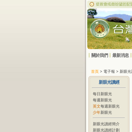
關於我們
最新消息
首頁
> 電子報 > 新眼
新眼光讀經
每日新眼光
每週新眼光
英文
每週新眼光
少年
新眼光
新眼光讀經簡介
新眼光讀經計劃