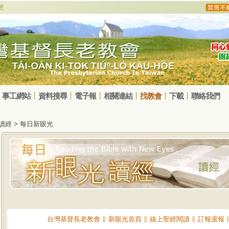
事工網站
資料搜尋
電子報
相關連結
找教會
下載
聯絡我們
光讀經 > 每日新眼光
台灣基督長老教會
∥
新眼光首頁
∥
線上聖經閱讀
∥
訂報退報