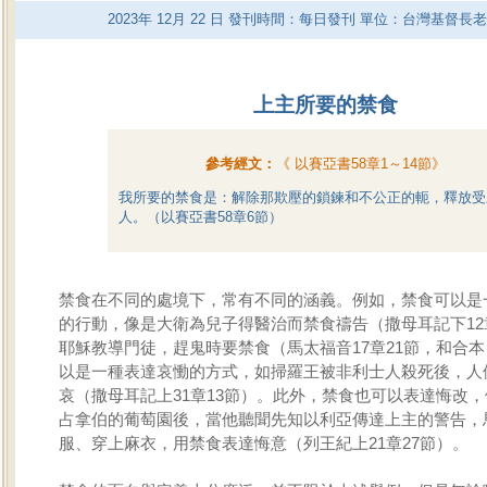
2023
年
12
月
22
日 發刊時間：每日發刊 單位：台灣基督長
上主所要的禁食
參考經文：
《
以賽亞書58章1～14節
》
我所要的禁食是：解除那欺壓的鎖鍊和不公正的軛，釋放受
人。（以賽亞書58章6節）
禁食在不同的處境下，常有不同的涵義。例如，禁食可以是
的行動，像是大衛為兒子得醫治而禁食禱告（撒母耳記下12
耶穌教導門徒，趕鬼時要禁食（馬太福音17章21節，和合
以是一種表達哀慟的方式，如掃羅王被非利士人殺死後，人
哀（撒母耳記上31章13節）。此外，禁食也可以表達悔改
占拿伯的葡萄園後，當他聽聞先知以利亞傳達上主的警告，
服、穿上麻衣，用禁食表達悔意（列王紀上21章27節）。