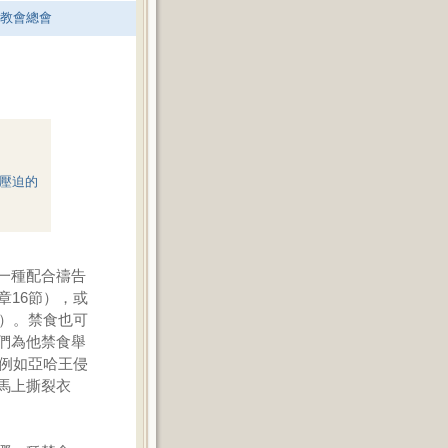
老教會總會
壓迫的
一種配合禱告
章16節），或
本）。禁食也可
們為他禁食舉
，例如亞哈王侵
馬上撕裂衣