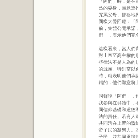
「阿們」時，是在
己的委身，願意遵
咒罵父母、挪移地
同樣大聲回應：「
前，集體公開承諾
們」，表示他們完
這樣看來，當人們
對上帝至高主權的
些律法不是人為的
的源頭。特別當以
時，就表明他們承
錯的，他們願意將
同聲說「阿們」，
我參與在群體中，
同信仰基礎和道德
法的責任。若有人
共同活在上帝的盟
帝子民的凝聚力。
子民，並共同承擔