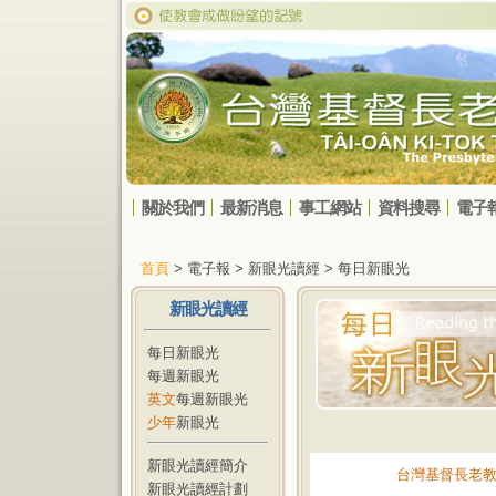
關於我們
最新消息
事工網站
資料搜尋
電子
首頁
> 電子報 > 新眼光讀經 > 每日新眼光
新眼光讀經
每日新眼光
每週新眼光
英文
每週新眼光
少年
新眼光
新眼光讀經簡介
台灣基督長老
新眼光讀經計劃