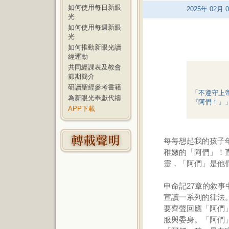
如何使用每日新眼
2025
年
02
月
0
光
如何使用每週新眼
光
如何推動新眼光讀
經運動
共同經課表及教會
節期簡介
研讀聖經參考書籍
「不遵守上
為新眼光奉獻代禱
『阿們！』」
APP下載
每每想起我的孩子
稚嫩的「阿們」！
靈，「阿們」是他
申命記27章的敘
宣讀一系列的律法
要齊聲回應「阿們
服與委身。「阿們