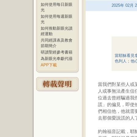
如何使用每日新眼
2025
年
02
月
2
光
如何使用每週新眼
光
如何推動新眼光讀
經運動
共同經課表及教會
節期簡介
研讀聖經參考書籍
當耶穌看見
為新眼光奉獻代禱
色列人；他
APP下載
當我們對某些人或
人或事無法產生信
位過去曾經騙過我
謊」的偏見，即使
們相信他，他就需
去那個愛說謊的人
約翰福音記載，耶