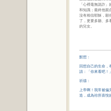
「心裡毫無詭詐」
和知識；最終他親
沒有相信耶穌，願
了，更要多聽、多
的兒女。
默想：
回想自己的生命，
請：「你來看吧！
祈禱：
上帝啊！我常被偏
造，成為祢所喜悅