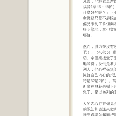
見證，耶穌就是摩
福音1章43～45
什麼好的嗎？」（
拿撒勒只是不起眼
偏見限制了拿但業
很明顯地，拿但業
耶穌。
然而，腓力並沒有
吧！」（46節b
切。拿但業接受了
地等待，反倒是看
列人；他心裡毫無
掩飾自己內心的想
詩篇32篇2節）
但業在無花果樹下
兒子、是以色列的君
人的內心存在偏見
的認知和資訊來做
接受邀請並起而行