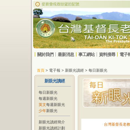
關於我們
最新消息
事工網站
資料搜尋
電子
首頁
> 電子報 > 新眼光讀經 > 每日新眼光
新眼光讀經
每日新眼光
每週新眼光
英文
每週新眼光
少年
新眼光
新眼光讀經簡介
台灣基督長老
新眼光讀經計劃