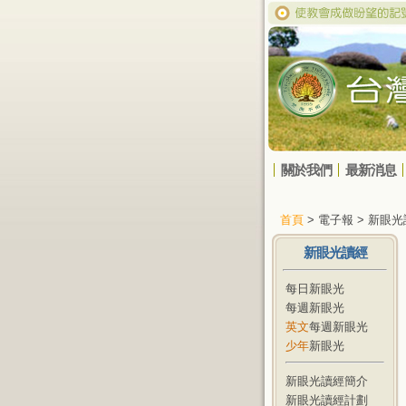
關於我們
最新消息
首頁
> 電子報 > 新眼
新眼光讀經
每日新眼光
每週新眼光
英文
每週新眼光
少年
新眼光
新眼光讀經簡介
新眼光讀經計劃