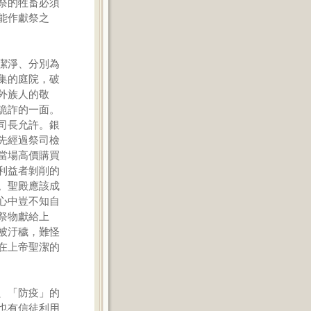
祭的牲畜必須
能作獻祭之
潔淨、分別為
集的庭院，破
外族人的敬
詭詐的一面。
司長允許。銀
先經過祭司檢
當場高價購買
利益者剝削的
。聖殿應該成
心中豈不知自
祭物獻給上
被汙穢，難怪
在上帝聖潔的
、「防疫」的
也有信徒利用