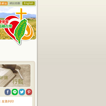
∥
友善列印