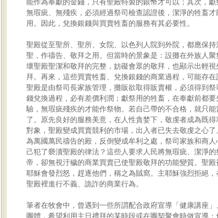
能作為奉獻的金錢，只有聖殿特製的銀幣才可以；其次，獻
無瑕疵、無殘疾，必須經過祭司檢查認證後，潔淨的牲畜才
用。因此，兌換銀錢與買賣牲畜的服務有其必要性。
聖殿從至聖所、聖所、女院、以色列人院到外院，都應保持
聖，作禱告、敬拜之用。但當時的景象是：設攤在外族人聚
壞聖殿聖潔和敬拜的完整，妨礙會眾的敬拜，也顯示出輕視
拜。再來，這些買賣牲畜、兌換銀錢的商業過程，可能存在
聖殿是由祭司長家族管理，攤販欲取得販賣權，必須得到祭
錢兌換過程，必有差價利潤；獻祭用的牲畜，在奉獻前都要
驗，無瑕疵殘疾的才能作祭物。若自己帶的不合格，就只能
了。原先良好的服務美意，在人性貪婪下，敬虔者成為既得
對象，聖殿變成買賣競利的市場，出入者已失去敬虔之心了
為萬國萬民禱告的殿，反倒變成牟利之處，祭司家族和商人
己犯了褻瀆聖殿的律法？這些人要求人民將無瑕疵、潔淨的
帝，卻無視汙穢的商業買賣已使聖殿敬拜的功能變質。聖殿
耶穌會發烈怒，趕逐他們，稱之為賊窩。主耶穌強烈拒絕，
聖殿裡進行不義、詭詐的商業行為。
筆者在牧會中，曾遇到一些所謂配合政府宣導「健康講座」
團體，希望利用主日禮拜的某時段或在團契聚會時做宣導；