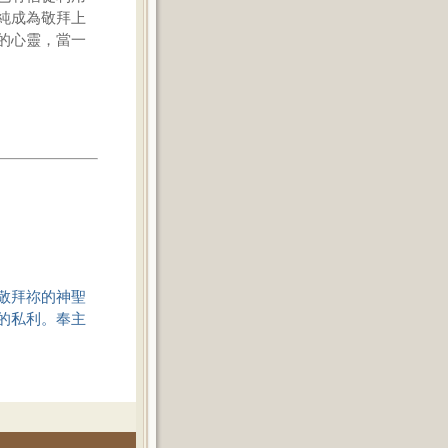
純成為敬拜上
的心靈，當一
敬拜祢的神聖
的私利。奉主