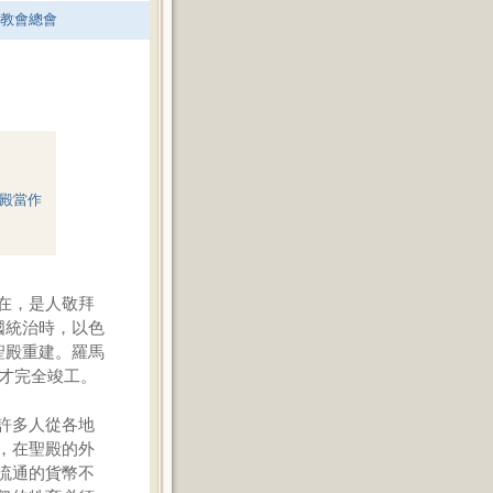
老教會總會
殿當作
在，是人敬拜
國統治時，以色
聖殿重建。羅馬
年才完全竣工。
許多人從各地
，在聖殿的外
流通的貨幣不