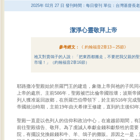
2025
年
02
月
27
日 發刊時間：每日發刊 單位：台灣基督長
潔淨心靈敬拜上帝
參考經文：
《
約翰福音2章13～25節
》
祂又對賣鴿子的人說：「把東西都搬走，不要把我父親的聖
市場！」（約翰福音2章16節）
耶路撒冷聖殿始於所羅門王的建造，象徵上帝與祂的子民同
上帝的處所。主前586年，聖殿被巴比倫帝國毀壞；波斯帝
列人獲准返回故鄉，在所羅巴伯帶領下，於主前516年完成
帝國統治時期，主前19年由大希律王修建，直到約主後63
聖殿一直是以色列人的信仰和政治中心，在逾越節期間，有
前往聖殿禱告、敬拜。為了虔誠人奉獻金錢和獻祭牲的需要
院，有擺設兌換銀錢和牛、羊、鴿子的攤販。原因之一是，