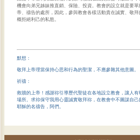
機會向弟兄姊妹推直銷、保險、投資。教會的設立就是要單
帝、禱告的處所，因此，參與教會各樣活動貴在誠實、敬拜
概拒絕利己的私慾。
默想：
敬拜上帝理當保持心思和行為的聖潔，不應參雜其他意圖。
祈禱：
救贖的上帝！感謝祢引導歷代聖徒在各地設立教會，讓人有
場所。求祢保守我用心靈誠實敬拜祢，在教會中不圖謀自己
耶穌的名禱告，阿們。