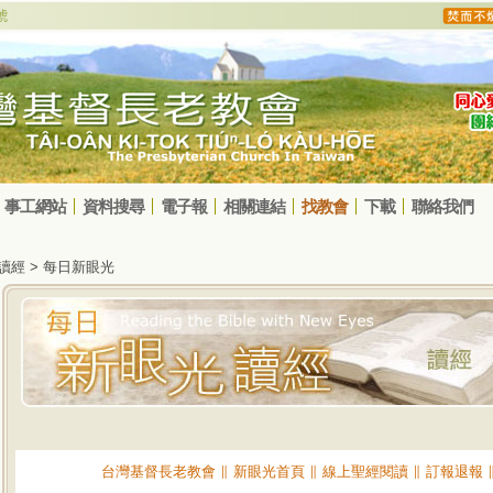
事工網站
資料搜尋
電子報
相關連結
找教會
下載
聯絡我們
光讀經 > 每日新眼光
台灣基督長老教會
∥
新眼光首頁
∥
線上聖經閱讀
∥
訂報退報