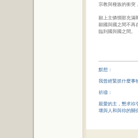
宗教與種族的衝突
願上主憐憫那充滿
願國與國之間不再
臨到國與國之間。
默想：
我曾經緊抓什麼事
祈禱：
親愛的主，懇求祢
壞與人和與祢的關