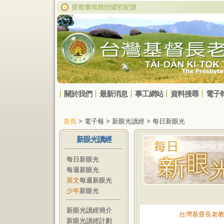
關於我們
最新消息
事工網站
資料搜尋
電子
首頁
> 電子報 > 新眼光讀經 > 每日新眼光
新眼光讀經
每日新眼光
每週新眼光
英文
每週新眼光
少年
新眼光
新眼光讀經簡介
台灣基督長老
新眼光讀經計劃