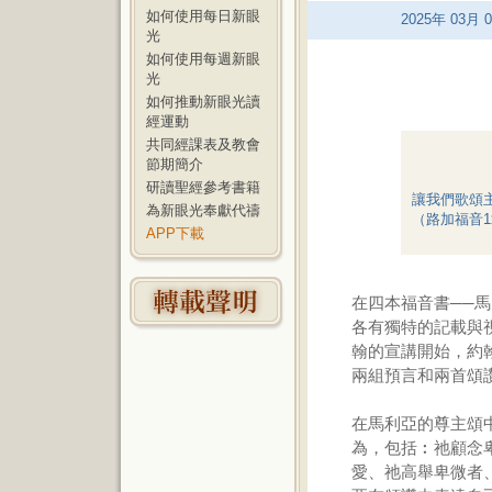
如何使用每日新眼
2025
年
03
月
0
光
如何使用每週新眼
光
如何推動新眼光讀
經運動
共同經課表及教會
節期簡介
研讀聖經參考書籍
讓我們歌頌
為新眼光奉獻代禱
（路加福音1
APP下載
在四本福音書──
各有獨特的記載與
翰的宣講開始，約
兩組預言和兩首頌
在馬利亞的尊主頌
為，包括︰祂顧念
愛、祂高舉卑微者