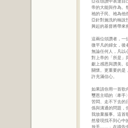
亞在頌讚中表達自
帝的大能與作為。
祂的子民、祂為他
亞針對施洗約翰說
興起的基督將帶來
這兩位頌讚者，一
微平凡的婦女，後
無論任何人，凡以
對上帝的「所是」
獻上感恩與讚美。
關懷。更重要的是
許充滿信心。
如果請你用一首歌
璽恩主唱的〈牽手
苦悶、走不下去的
係與溝通的問題，
我放棄服事。這首
然發現找不到心中
放手……」在禱告