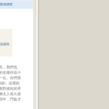
老教會總會
請讓我
此，我們也
的名接待這小
一位。你們當
8節）這裡的
面對彼此的矛
猶太人長久彼
程中，門徒才