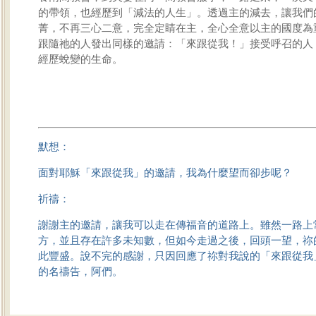
的帶領，也經歷到「減法的人生」。透過主的減去，讓我們
菁，不再三心二意，完全定睛在主，全心全意以主的國度為
跟隨祂的人發出同樣的邀請：「來跟從我！」接受呼召的人
經歷蛻變的生命。
默想：
面對耶穌「來跟從我」的邀請，我為什麼望而卻步呢？
祈禱：
謝謝主的邀請，讓我可以走在傳福音的道路上。雖然一路上
方，並且存在許多未知數，但如今走過之後，回頭一望，祢
此豐盛。說不完的感謝，只因回應了祢對我說的「來跟從我
的名禱告，阿們。