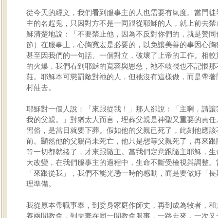
從今天的經文，我們看到服事主的人也需要有氣度。當門徒
主的名趕鬼，只因對方不是一同跟從耶穌的人，就上前去禁
穌清楚地說：「不要禁止他，因為不反對你們的，就是贊同你
節）在服事上，心胸寬宏是必要的，以免讓美善的事因心胸
甚至因我們的一句話、一個對立，破壞了上帝的工作。相較
的火爆，我們看到耶穌的寬容與恩慈，祂不歧視也不記恨那
莊。耶穌本可懲罰敵對祂的人，但祂沒有這樣做，而是帶著
村莊去。
耶穌對一個人說：「來跟從我！」那人卻說：「主啊，請讓
我的父親。」對猶太人而言，埋葬父親是神聖又重要的責任
習俗，是當日就要下葬。假如他的父親已死了，此刻他應該
前。顯然他的父親尚未死亡，他只是想等父親死了，再來跟
等一切都就緒了，才來跟隨主。當我們定意跟隨主耶穌，生
大改變，在我們服事主的過程中，生命不斷受檢視與調整。
「來跟從我」，我們不能光憑一時的感動，而是要做好「長
理準備。
我從原本帶職事奉，到委身家庭作師丈，再到成為牧者，和
養兩間教會，到夫妻在同一間教會服事，一路走來，一次又