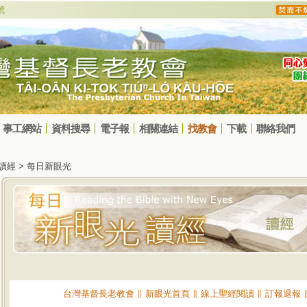
事工網站
資料搜尋
電子報
相關連結
找教會
下載
聯絡我們
光讀經 > 每日新眼光
台灣基督長老教會
∥
新眼光首頁
∥
線上聖經閱讀
∥
訂報退報