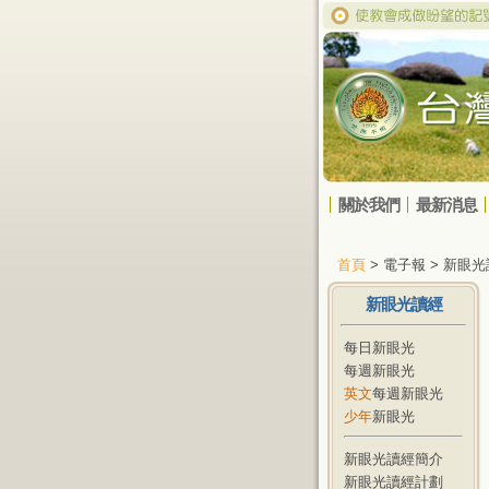
關於我們
最新消息
首頁
> 電子報 > 新眼
新眼光讀經
每日新眼光
每週新眼光
英文
每週新眼光
少年
新眼光
新眼光讀經簡介
新眼光讀經計劃