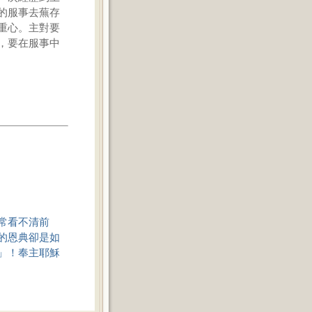
的服事去蕪存
重心。主對要
，要在服事中
常看不清前
的恩典卻是如
」！奉主耶穌