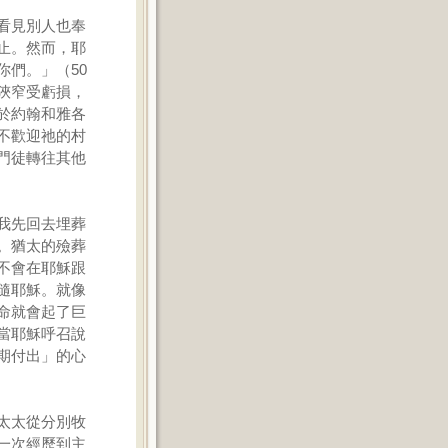
看見別人也奉
止。然而，耶
們。」（50
狹窄受虧損，
於約翰和雅各
不歡迎祂的村
門徒轉往其他
我先回去埋葬
。猶太的殮葬
不會在耶穌跟
隨耶穌。就像
命就會起了巨
當耶穌呼召說
期付出」的心
太太從分別牧
一次經歷到主