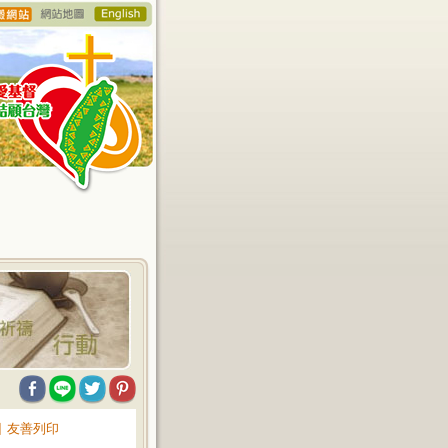
∥
友善列印