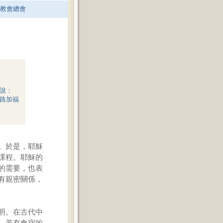
老教會總會
說：
路加福
。於是，耶穌
課程。耶穌的
的需要，也表
有親密關係，
明。在古代中
，若有食宿的