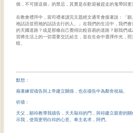
個，不可摸這個」的禁忌，其實是在歡迎被趕走的鬼帶回更
在教會禮拜中，當司禮者讀完主題經文通常會接著說：「願
祂話語並照祂的話語去行的人。」在我們的生活中，我們會
的天國道路？或是那條自己覺得比較容易的道路？願我們成
習將生活上的一切需要交託給主，並在生命中選擇作光，照
暗。
默想：
藉著練習禱告與上帝建立關係，也在禱告中為鄰舍祝福。
祈禱：
天父，願祢教導我禱告，天天敲祢的門，與祢建立親密的關
示我，使我更明白祢的心意。奉主名求，阿們。