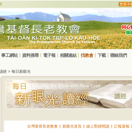
事工網站
資料搜尋
電子報
相關連結
找教會
下載
聯絡我們
光讀經 > 每日新眼光
台灣基督長老教會
∥
新眼光首頁
∥
線上聖經閱讀
∥
訂報退報