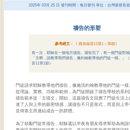
2025
年
03
月
25
日 發刊時間：每日發刊 單位：台灣基督長
禱告的形塑
參考經文：
《
路加福音11章1～36節
》
有一次，耶穌在一個地方禱告。禱告完了，有一個門徒對祂
「主啊，請教導我們禱告，像約翰教導他的門徒一樣。」（
音11章1節）
門徒請求耶穌教導他們禱告，像施洗約翰教導他的門徒一樣
從理論、實務、功能和範例，為門徒開啟了禱告學校的系列
禱告範本從「主禱文」開始，這篇禱告文回應了門徒生活上
達了人與上帝的親密情感，讓禱告不只是形式，而是與上帝
並倚靠主而連結成合一的群體。
為了鼓勵門徒常禱告，耶穌還以半夜有朋友尋求幫助為例說
東地區有關於款待客人的規定，其中提到客旅來家裡拜訪時