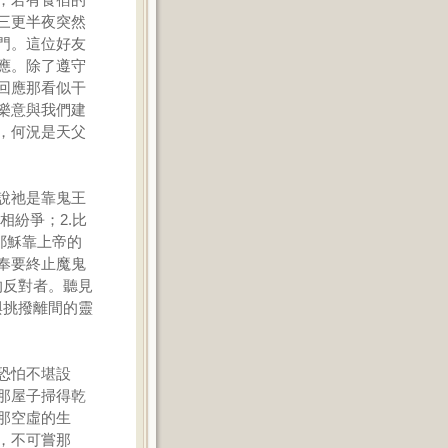
三更半夜突然
門。這位好友
應。除了遵守
回應那看似干
樂意與我們建
，何況是天父
說祂是靠鬼王
相紛爭；2.比
耶穌靠上帝的
奉要終止魔鬼
的反對者。聽見
與挑撥離間的靈
恐怕不堪設
那屋子掃得乾
那空虛的生
，不可嘗那