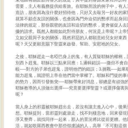
需要，主人有義務提供給客旅。在耶穌所說的例子中，有人
造訪，朋友因為沒什麼好招待他，只好又去敲另一好友的家
就算不顧念友誼的關係，也會因為門外迫切的懇求而起身回
法律的規定，那份親密的友誼和迫切的懇求，更會催促人去
擾的請求。既然人都能如此對待朋友，何況是上帝呢？上帝
立如父親與子女的關係，既然邪惡的人都願意給兒女好東西
呢？天父更願意賜下聖靈來啟發、幫助、安慰祂的兒女。
之後，耶穌趕走一名啞巴身上的鬼，有人質疑耶穌的權柄，
別西卜趕鬼。耶穌以三點來回應：1.邏輯錯誤──撒但不會自
較──對方的子弟也趕鬼，證明他們的錯誤；3.挑戰──如果
能力趕鬼，就證明上帝在他們當中掌權了。耶穌和門徒的事
的勢力，因而引發衝突──耶穌帶來好消息，卻總是有頑強
耶穌教導的人須做出選擇──究竟要選擇聖靈？或選擇傷害
呢？
當人身上的邪靈被耶穌趕出去，若沒有讓主進入心中，後果
想。耶穌提到，當邪靈到處遊走，找不到棲息地，回來發現
淨又整齊，就找同伴一起來，那人的景況將比從前更糟。他
活，就如歌羅西教會中那些假虔誠的人，高舉「不可動這個