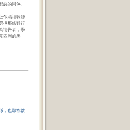
邪惡的同伴。
上帝賜福聆聽
選擇那條難行
為禱告者，學
亮四周的黑
係，也願祢啟