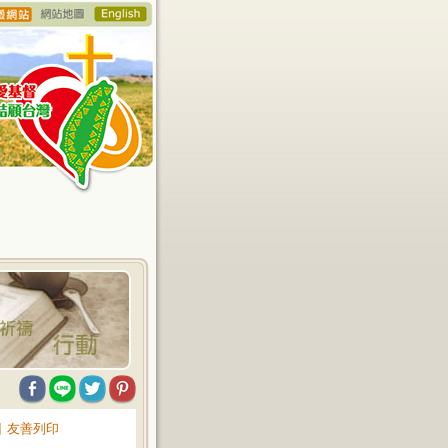
∥
友善列印